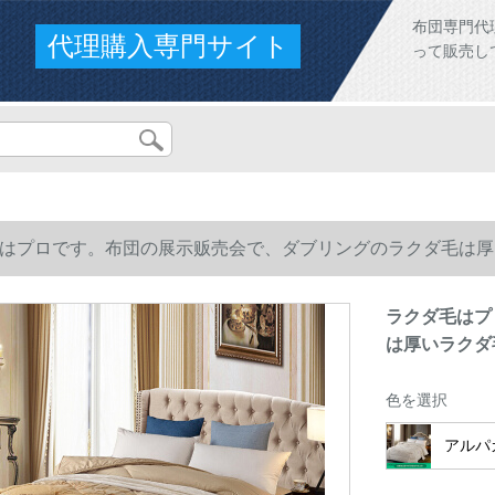
布団専門代
代理購入専門サイト
って販売し
はプロです。布団の展示贩売会で、ダブリングのラクダ毛は厚
ラクダ毛はプ
は厚いラクダ
色を選択
アルパ