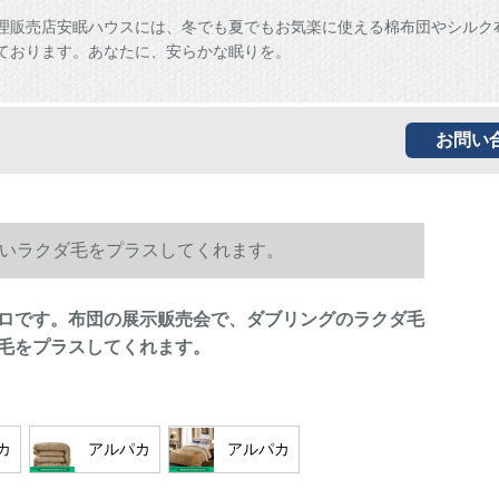
理販売店安眠ハウスには、冬でも夏でもお気楽に使える棉布団やシルク
ております。あなたに、安らかな眠りを。
お問い
いラクダ毛をプラスしてくれます。
ロです。布団の展示贩売会で、ダブリングのラクダ毛
毛をプラスしてくれます。
カ
アルパカ
アルパカ