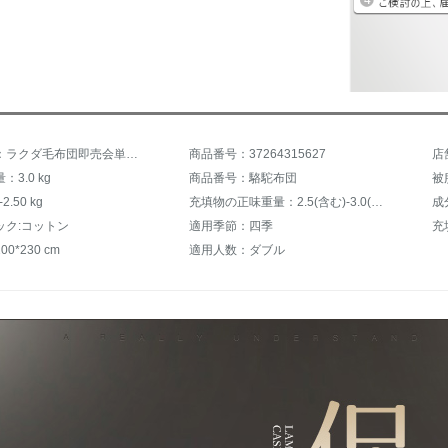
商品名称：ラクダ毛布団即売会単ダブル布団ラクダ毛を厚くしたラクダ毛布団の芯をプレゼントされます。
商品番号：37264315627
店
3.0 kg
商品番号：駱駝布団
被
2.50 kg
充填物の正味重量：2.5(含む)-3.0(含まない)kg
ック:コットン
適用季節：四季
充
0*230 cm
適用人数：ダブル