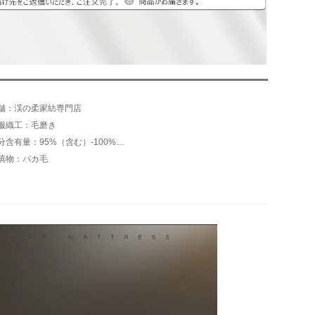
舗：渓の柔家紡専門店
服織工：毛磨き
成分含有量：95%（含む）-100%（含まない）
填物：パカ毛