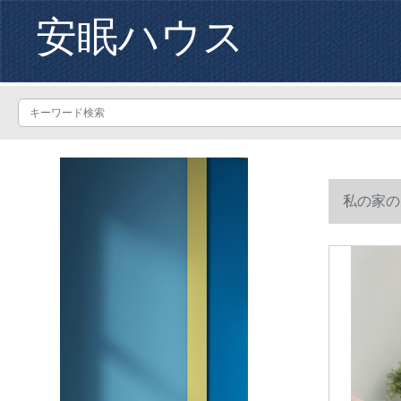
安眠ハウス
私の家の
cmをから