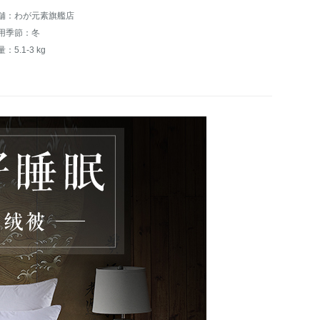
舗：わが元素旗艦店
用季節：冬
：5.1-3 kg