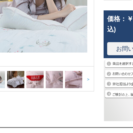
価格：
￥
込)
お問
>