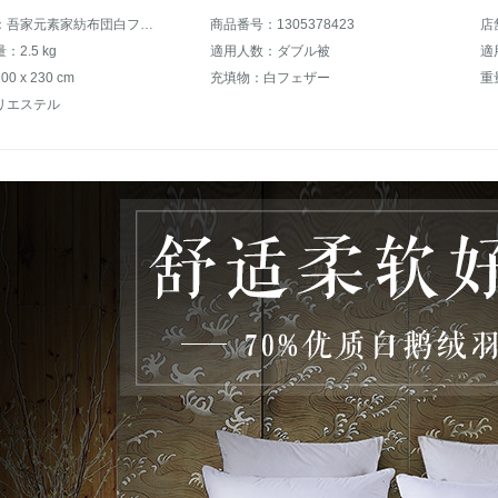
商品名称：吾家元素家紡布団白フザー羽毛布団厚いダブルによって保温されます。秋冬は芯ダブルガチョウに200*230 cmの水をかけられます。
商品番号：1305378423
店
2.5 kg
適用人数：ダブル被
適
 x 230 cm
充填物：白フェザー
重量
リエステル