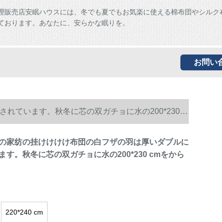
理販売店安眠ハウスには、冬でも夏でもお気楽に使える棉布団やシルク
ております。あなたに、安らかな眠りを。
お問い
れています。秋冬に芯の双ガチョに水の200*230
の家纺の挂けけけけ布団の白フザの羽は厚いダブルに
す。秋冬に芯の双ガチョに水の200*230 cmをから
220*240 cm