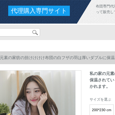
布団専門代
代理購入専門サイト
って販売し
元素の家纺の挂けけけけ布団の白フザの羽は厚いダブルに保温さ
かれます。
私の家の元素
保温されていま
かれます。
サイズを選ぶ
200*230 cm