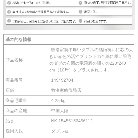
基本的な情報
牧洛家紡冬厚いダブルの結婚祝いに芯の大
きい赤色の活性プリントの全綿に厚い羽毛
商品名称
のダブの布団の竜飛鳳の踊りの220*240
cm（10斤）をプラスされます。
商品番号
149492704
店舗
牧洛家紡旗艦店
商品毛重量
4.25 kg
商品の産地
中国大陸
品番
NK-15456156456112
適用人数
ダブル被