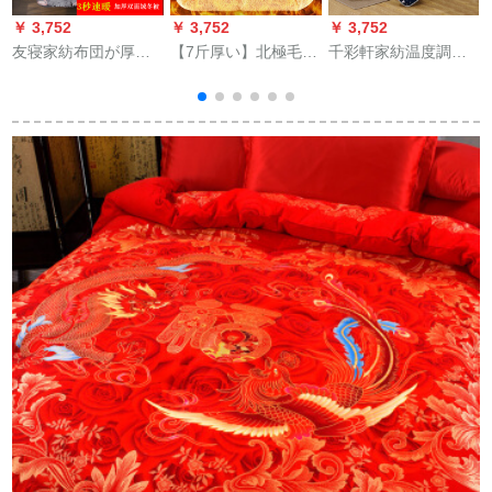
￥ 3,752
￥ 3,752
￥ 3,752
￥
友寝家紡布団が厚く
【7斤厚い】北極毛織
千彩軒家紡温度調節
て暖かい秋冬カシミ
団冬は子羊の毛をま
掛け布団夏涼被芯薄
アグリルカバーがダ
ねくよ、芯冬に厚い
布団ウォーカー夏被
ブ冬羽毛布団の芯両
布団で暖めます。冬
シンゲーム被輝星
面布団セ
は温度調節されま
150*200 cm-シゲル被
す。布团夏は子羊の
毛の金-カレー色冬は
200*230 cm-7斤で
す。
2