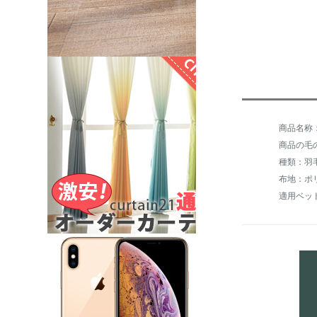
商品の毛の
布地：ポ
適用ベッ