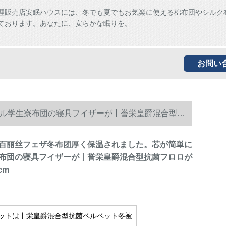
理販売店安眠ハウスには、冬でも夏でもお気楽に使える棉布団やシルク
ております。あなたに、安らかな眠りを。
お問い
ル学生寮布団の寝具フイザーが丨誉栄皇爵混合型抗
百丽丝フェザ冬布团厚く保温されました。芯が简単に
布団の寝具フイザーが丨誉栄皇爵混合型抗菌フロロが
cm
ットは丨栄皇爵混合型抗菌ベルベット冬被