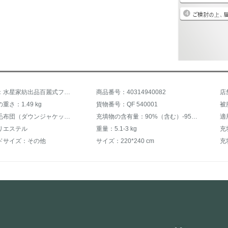
商品名称：水星家紡出品百麗式フェザ冬掛け布団厚い保温芯単ダブル学生寮布団寝具フェザーが丨誉皇爵混合型抗菌フザ冬被220 cm×240 cm
商品番号：40314940082
重さ：1.49 kg
貨物番号：QF 540001
被
種類：羽毛布団（ダウンジャケットの含有量≧50%）
充填物の含有量：90%（含む）-95%（含まない）
適
リエステル
重量：5.1-3 kg
ドサイズ：その他
サイズ：220*240 cm
充