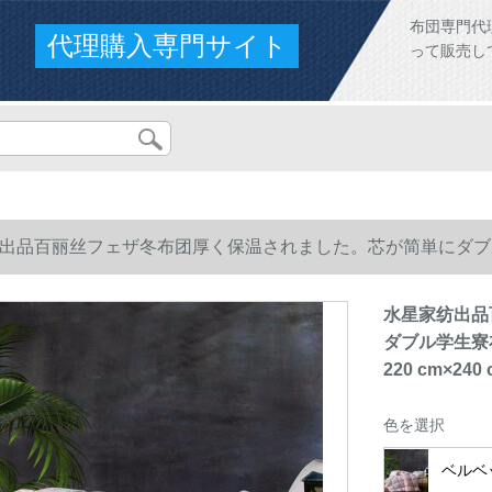
布団専門代
代理購入専門サイト
って販売し
出品百丽丝フェザ冬布团厚く保温されました。芯が简単にダブ
0 cm×240 cm
水星家纺出品
ダブル学生寮
220 cm×240 
色を選択
ベルベ