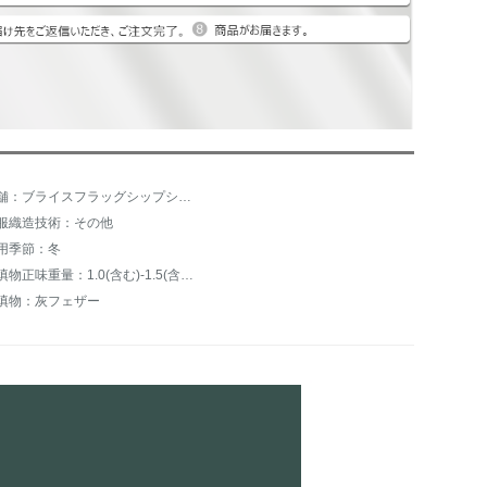
店舗：ブライスフラッグシップショップ
服織造技術：その他
用季節：冬
充填物正味重量：1.0(含む)-1.5(含まない)kg
填物：灰フェザー