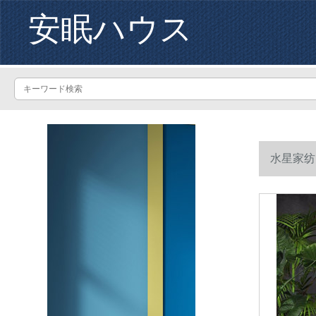
安眠ハウス
水星家纺
菌フロロが22