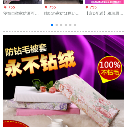
￥ 755
￥ 755
￥ 755
￥
寝布自敬家纺夏可ウ
纯妃の家纺は厚いダ
【京D配送】雅瑞思フ
ォーカー夏凉はシン
ブル冬布団で保温さ
ァンのドレン冬は芯
ダンル温度调节に挂
れます。芯冬绵はで
冬に厚い羽毛布団に
けられた布団韩版プ
すが、おいしいで
芯単ダブ冬保温カバ
リント夏薄い布団で
す。220*240 cm/7斤
ーが芯toront 220*240
す。
です。
cm（7斤）
グ