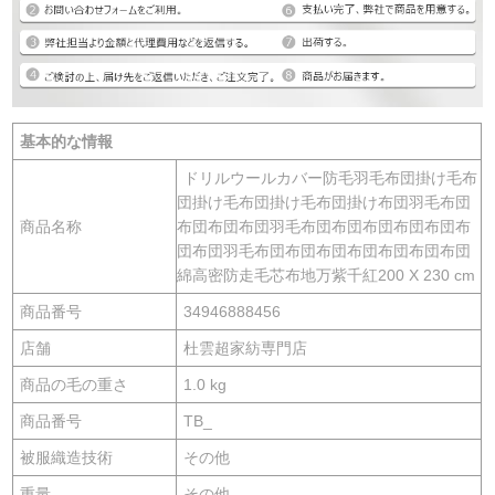
基本的な情報
ドリルウールカバー防毛羽毛布団掛け毛布
団掛け毛布団掛け毛布団掛け布団羽毛布団
商品名称
布団布団布団羽毛布団布団布団布団布団布
団布団羽毛布団布団布団布団布団布団布団
綿高密防走毛芯布地万紫千紅200 X 230 cm
商品番号
34946888456
店舗
杜雲超家紡専門店
商品の毛の重さ
1.0 kg
商品番号
TB_
被服織造技術
その他
重量
その他