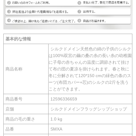
基本的な情報
シルクドメイン天然色の綿の子供のシルク
は100%双宮の繭の桑の糸の長い糸の幼稚園
に子母の赤ちゃんの温度に調節されて挂け
商品名称
て布の団の夏凉を掛けられます。春と秋に
冬に分解されて120*150 cmの緑色の条のス
ーツ(布団カバー+芯)のシルクの2斤を洗う
ことができます。
商品番号
12596336659
店舗
シルクドメインフラッグシップショップ
商品の毛の重さ
1.0 kg
品番
SMXA