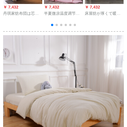
￥ 7,432
￥ 7,432
￥ 7,432
￥
丹琪家纺布団は芯に
半夏微凉温度调节挂
床屋纺が厚くて暖か
厚く保温されます。
けけけけけ布团ウウ
い冬は芯にすりま
ダブル绵布団は欧式
ォー木綿夏ウォーク
す。春春节布団は学
ベゼル150*200 cm标
されました。
生の子供达が単にダ
准2 kg冬布団です。
ブる冬は布団に芯布
に
団をかけます。布団
2
は150円です×200 cm
です。