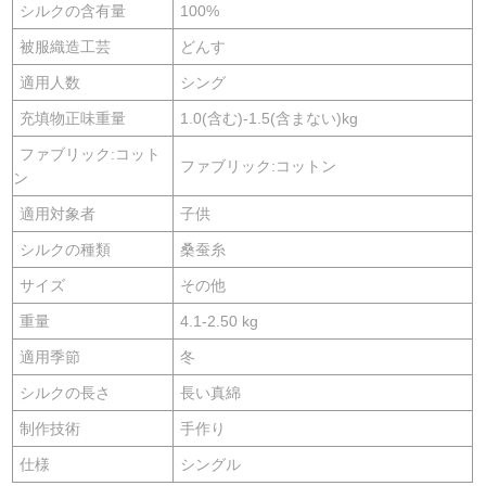
シルクの含有量
100%
被服織造工芸
どんす
適用人数
シング
充填物正味重量
1.0(含む)-1.5(含まない)kg
ファブリック:コット
ファブリック:コットン
ン
適用対象者
子供
シルクの種類
桑蚕糸
サイズ
その他
重量
4.1-2.50 kg
適用季節
冬
シルクの長さ
長い真綿
制作技術
手作り
仕様
シングル