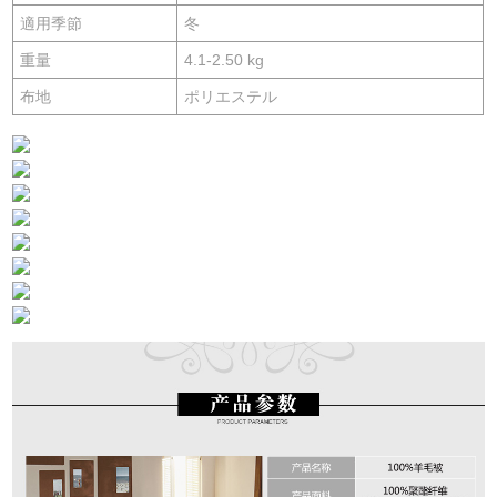
適用季節
冬
重量
4.1-2.50 kg
布地
ポリエステル