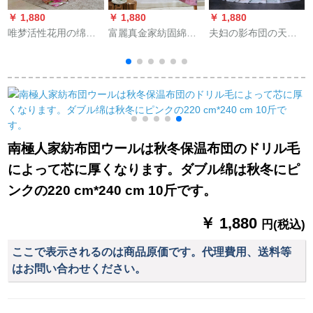
￥ 1,880
￥ 1,880
￥ 1,880
￥
唯梦活性花用の绵サ
富麗真金家紡固綿プ
夫妇の影布団の天糸
L
テンのシルク工艺は
ロ夏涼温度調節掛け
温度调节挂け布団芯
芯春夏温度に调整さ
布団単/ダッブ薄い布
可机洗シングリル夏
れて挂けられます。
団被心悦色200*230
被皇室风范绿2.0*2.3
ホームムシレンゲー
cm
m
で
ムの四季の布団は花
様年华150*200 cm 3
斤です。
南極人家紡布団ウールは秋冬保温布団のドリル毛
によって芯に厚くなります。ダブル绵は秋冬にピ
ンクの220 cm*240 cm 10斤です。
￥ 1,880
円(税込)
ここで表示されるのは商品原価です。代理費用、送料等
はお問い合わせください。