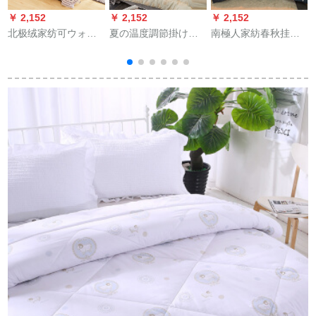
￥ 2,152
￥ 2,152
￥ 2,152
￥
北极绒家纺可ウォー
夏の温度調節掛け布
南極人家紡春秋挂け
カー挂けけ布団太空
団夏凉秋冬ダンベル2
布団冬厚い羽の糸の
は厚い保温绵に温度
メトルの年齢にシン
綿の掛け布団の学生
调节されて挂けけま
ガ夏に薄い布団1.8夏
の寮の綿は芯に夢の
す。夏はダブル夏凉
に芯パメラ-黄180 x
空間の150*200 cmの
に夏の薄い挂けけけ
220 cm年齢2 kg
約2.5 kgを盗みます。
けられます。布団は
芯冬にシゲル学生年
ー
齢に挂けられます。
×230 cm适合1.8メ-ト
ルベッド