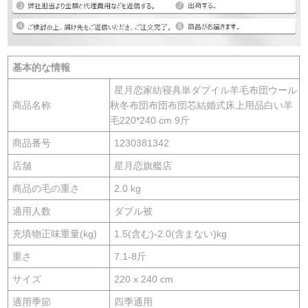
基本的な情報
星月恋家紡寝具単ダブイル羊毛布団ウール
商品名称
秋冬布団布団布団芯結婚式床上用品白い羊
毛220*240 cm 9斤
商品番号
1230381342
店舗
星月恋旗艦店
商品の毛の重さ
2.0 kg
適用人数
ダブル被
充填物正味重量(kg)
1.5(含む)-2.0(含まない)kg
重さ
7.1-8斤
サイズ
220 x 240 cm
適用季節
四季通用