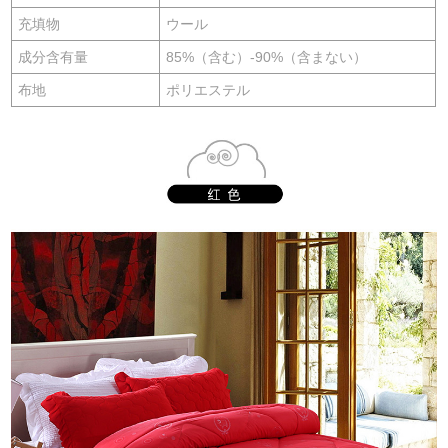
充填物
ウール
成分含有量
85%（含む）-90%（含まない）
布地
ポリエステル