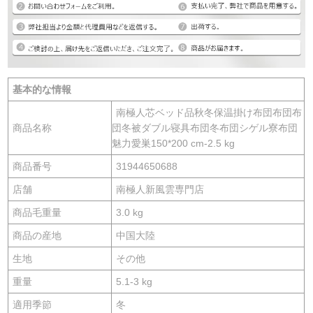
基本的な情報
南極人芯ベッド品秋冬保温掛け布団布団布
商品名称
団冬被ダブル寝具布団冬布団シゲル寮布団
魅力愛巣150*200 cm-2.5 kg
商品番号
31944650688
店舗
南極人新風雲専門店
商品毛重量
3.0 kg
商品の産地
中国大陸
生地
その他
重量
5.1-3 kg
適用季節
冬