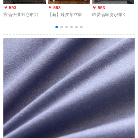
￥ 593
￥ 593
￥ 593
￥
宮品子供羽毛布団保
【新】臻罗莱丝家纺
唯爱品家纺が厚くて
温快適学生ガチーウ
羽毛布団95白フザー
暖かい冬は布団を芯
羽毛布団シレンゲル
被芯冬被全绵シンゲ
とする学生寮シング
保温宇宙冬パン
ーム学生年齢挂けけ
リル春秋布団盛世皇
150*200 cm（標準
けけけけけ布団ダン
朝灰150*200 cm(2.5
50%白フェェザーザ
ブルKSLD-立体羽毛
kg)
ブ
ー1000 g）
布団-コーネヒ
150*200 cm