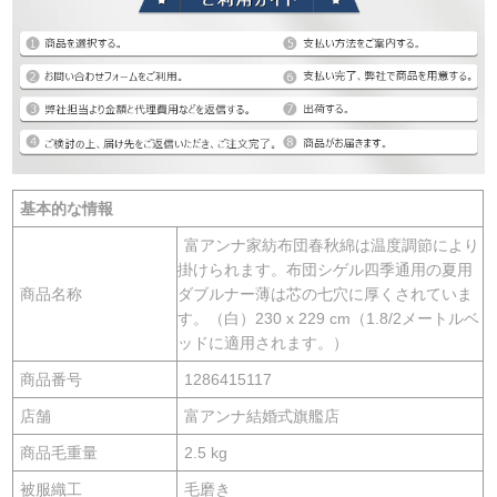
基本的な情報
富アンナ家紡布団春秋綿は温度調節により
掛けられます。布団シゲル四季通用の夏用
商品名称
ダブルナー薄は芯の七穴に厚くされていま
す。（白）230 x 229 cm（1.8/2メートルベ
ッドに適用されます。）
商品番号
1286415117
店舗
富アンナ結婚式旗艦店
商品毛重量
2.5 kg
被服織工
毛磨き