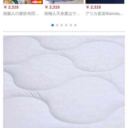
￥ 2,318
￥ 2,318
￥ 2,318
￥
南极人の家纺布団保
南極人天糸夏はウォ
アリカ直送Mainstays
温绵は芯の全绵冬に
ーカーの温度調節に
挂け布団海军/谭
厚い10斤の学生寮の
かけられます。布団
(Navy/Tan)KING可逆
シングリルによって
活性プロ夏涼はブル
超微细
布
绵を分解して洗いま
ースタウン150*200
す。サンゴの絨毯の
cmになります。
4
ダブル羽の絹の繊維
繊維に楽にされま
す。