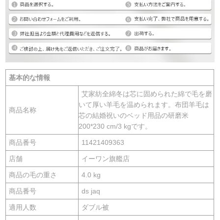
基本的な情報
艾家紡全綿冬は芯に固められた綿で毛を磨
いて厚い羊毛を温められます。布団羊毛は
商品名称
芯の結婚祝いのベッド用品の研磨米
200*230 cm/3 kgです。
商品番号
11421409363
店舗
イーワン旗艦店
商品の毛の重さ
4.0 kg
商品番号
ds jaq
適用人数
ダブル被