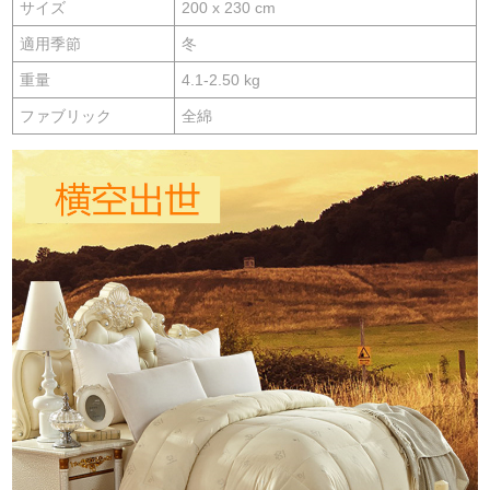
サイズ
200 x 230 cm
適用季節
冬
重量
4.1-2.50 kg
ファブリック
全綿