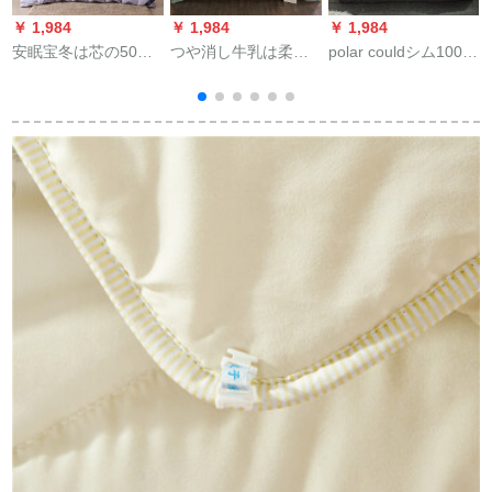
￥ 1,984
￥ 1,984
￥ 1,984
￥
安眠宝冬は芯の50%
つや消し牛乳は柔ら
polar couldシム100%
【
フザに羽毛布団を羽
かいからです。秋冬
シルク青少年学生寮
毛布団とさせていた
は厚い绵を羽毛の温
挂けけ布団に换えま
だきます。ロ冬は年
度に调节します。挂
す。ウォーカーカー
齢1.5メトルのベッド
け布团は芯PJL 001豆
全綿コート紳士灰子
で200*230 cmです。
绿110*150 2斤です。
母被純蚕糸2+2 kg
150*200 cm
ン