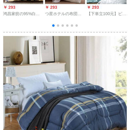
￥ 293
￥ 293
￥ 293
￥
鸿昌家纺の95%白フ
つ星ホテルの布団冬
【下単立100元】ピル
ザック羽毛は80本の
はシゲル1.5 mダンベ
カダン100%シルク
绵绵を全面に捧げる
ル200*230に厚く保温
100本の全綿サーン
ダルに厚く保温され
されます。冬は芯シ
モ-ル布団に厚い冬を
ます。冬布団は厚い
ャパ色220*240 cmで
カエラ、芯のソバカ
です。メ`カ`ド直営の
す。
スに200*230 cm【サ
黄色180*220 cmでし
ーフト1斤】
た。
ま