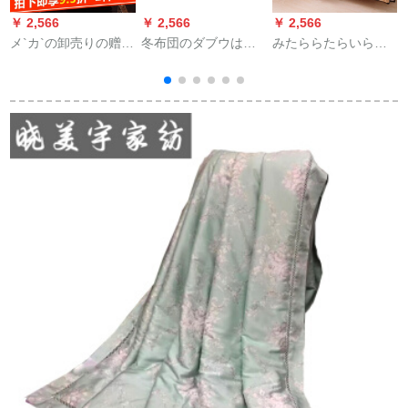
￥ 2,566
￥ 2,566
￥ 2,566
￥
メ`カ`の卸売りの赠り
冬布団のダブウは冬
みたららたらいらい
物の手编みみみの绢
に厚い保温ダウンジ
も保温布団冬布団芯
糸の绵は冬の挂けけ
ャケットで芯のピン
ダンベルゲル绵布団
けけ布团に芯の2つの
ク5尺です。
（水晶绒＋刺繍）春
1つの子母に厚く保温
夏秋冬に厚い保温ベ
1
されてピクの200*230
ゼル色200*230 cm 9
cm 2 kgをサポートし
斤が厚いです。
ます。