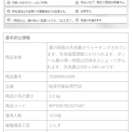
基本的な情報
夏の両面の天糸夏がウォーキングされてい
ます。氷糸温度調節にかけられます。ダン
商品名称
ベル夏の薄い布団は芯緑夫人によって作ら
れます。天糸夏は220 x 240 cmです。
商品番号
33399651508
店舗
暁美宇家紡専門店
商品の毛の重さ
1.0 kg
商品コード
897565781327447
適用人数
その他
被服織造工芸
どんす