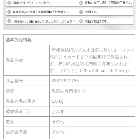
基本的な情報
新疆長絨綿のどんすは芯に厚いヨーロッパ
式のジャカードダブの固形綿で保温されま
商品名称
す。布団の綿は羽毛布団に冬布団されま
す。（アリザ）220 x 240 cm（8.2.5 kg）
商品番号
33871927755
店舗
魚家紡専門店から
商品の毛の重さ
1.0 kg
被服織造工芸
どんす
重量
その他
成分含有量
その他