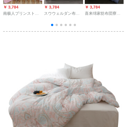
￥ 3,784
￥ 3,784
￥ 3,784
￥
南极人プリンスト温
スウウェルダン布団
喜来绵家纺布団寮シ
度调节挂けけけけけ
シゲル被心ダブル布
レンゲーム学生保温
布团夏凉被学生寮シ
団冬绵被花色加厚学
挂けけけ布団冬厚の
ングルス夏被ダブル
生布団保温年齢星尚
挂けけけ布团心梦の
被夏年齢薄い布団に
150*200 cm 2 kg
家150*200 cm/2.5 kg
爱されている告白200
ぐぐぐい
X 230 cm
天