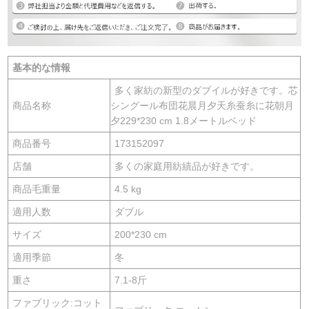
基本的な情報
多く家紡の新型のダブイルが好きです。芯
商品名称
シングール布団花晨月夕天糸蚕糸に花朝月
夕229*230 cm 1.8メートルベッド
商品番号
173152097
店舗
多くの家庭用紡績品が好きです。
商品毛重量
4.5 kg
適用人数
ダブル
サイズ
200*230 cm
適用季節
冬
重さ
7.1-8斤
ファブリック:コット