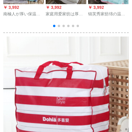
￥ 3,992
￥ 3,992
￥ 3,992
￥
南極人が厚い保温羽
家庭用爱家纺は厚く
锦芙秀家纺绵の温度
の絨毯布団シレンゲ
て暖かいです。亲筋
调节挂け布团ウウォ
ーム春と秋の宇宙綿
冬はダブル布団を心
ーカー洗濯机で夏に
布団は猫150*200 cm
に学生寮に入れま
固められた新疆绵は
の年齢に3斤です。
す。コットンはシゲ
夏に凉しくなりま
量
ル春秋に雪幕銀
す。ダブルの薄い布
2
180*220 cm/2.5
団シゲルが芯春夏布
kg（標準冬被）
団に爱されている幸
せの中で200*230 cm
です。