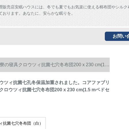
理販売店安眠ハウスには、冬でも夏でもお気楽に使える棉布団やシルク
ております。あなたに、安らかな眠りを。
お問い
クロウツィ抗菌七穴冬布団200 x 230 cm(1.5
ウツィ抗菌七孔冬保温加重されました。コアファブリ
ウツィ抗菌七穴冬布団200 x 230 cm(1.5 mベドセ
ィ抗菌七穴冬布団（白）