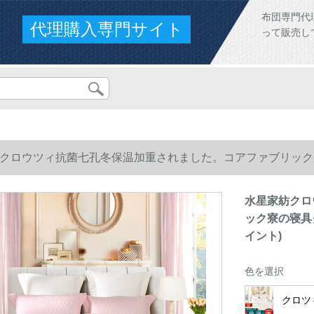
布団専門代
代理購入専門サイト
って販売し
クロウツィ抗菌七孔冬保温加重されました。コアファブリック寮の寝具
ント)
水星家紡クロ
ック寮の寝具クロ
イント)
色を選択
クロツ