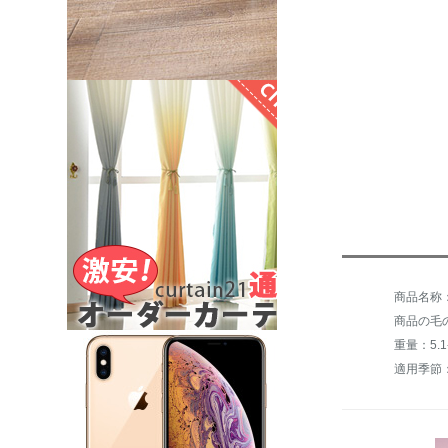
商品の毛の
重量：5.1-
適用季節