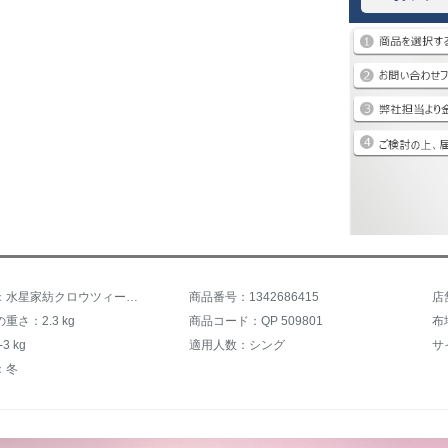
商品名称：水星家紡クロウツィー抗菌七孔冬保温加重されました。芯布団シングルダブル寮の寝具クロウイー抗菌七孔冬布団（玉ピンク）200 x 230 cm（1.5 mベッドセット適応）
商品番号：1342686415
店
重さ：2.3 kg
商品コード：QP 509801
布
3 kg
適用人数：シング
サ
：冬