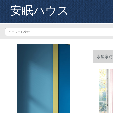
安眠ハウス
水星家紡
mベドセイ