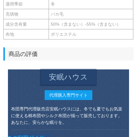
適用季節
冬
充填物
パカ毛
成分含有量
50%（含まない）-55%（含まない）
布地
ポリエステル
商品の評価
安眠ハウス
代理購入専門サイト
布団専門代理販売店安眠ハウスには、冬でも夏でもお気楽
に使える棉布団やシルク布団が揃って販売しております。
あなたに、安らかな眠りを。