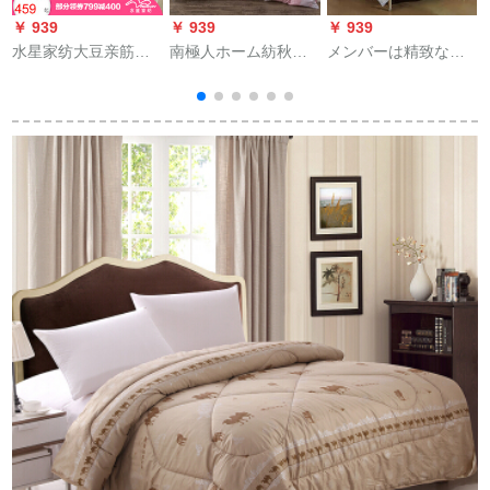
￥ 939
￥ 939
￥ 939
￥
水星家纺大豆亲筋冬
南極人ホーム紡秋冬
メンバーは精致なフ
保温大豆繊维1.8メト
新型羽織は全綿で毛
ザが望ましいです。
ルベート国色天香亲
を磨いて厚い保温固
冬布团で芯が1.5メ-ト
筋冬
形の貴族羽毛布団2.5
ルベト200*230 CMに
kg-8斤の桃粉150*200
适用されます。
重の2.5 kgです。
供