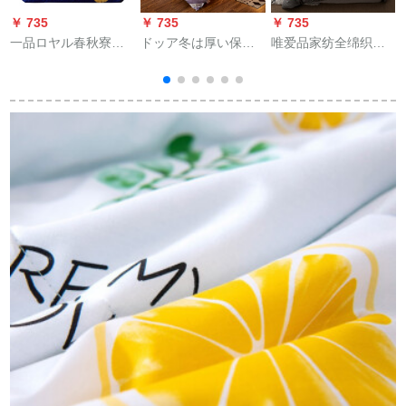
￥ 735
￥ 735
￥ 735
￥
一品ロヤル春秋寮の
ドッア冬は厚い保温
唯爱品家纺全绵织帯
シンゲームにファブ
され、芯が8斤10斤の
ウォーウォーカー绵
リックで保温させて
布団を持っていま
夏简约ダブ夏凉はシ
いただきます。布団
す。学生寮ではシゲ
グマ温度调节挂け布
の色はランダで
ルの布団が冬糸で绵
团固绵团被芯亜麻灰
100*150 cm/2斤で
でダブルの太空に羽
150*200 cm(シゲル适
す。
を布団で紫-贵族荘园
用)
1.5 x 2.0メトル8斤で
した。