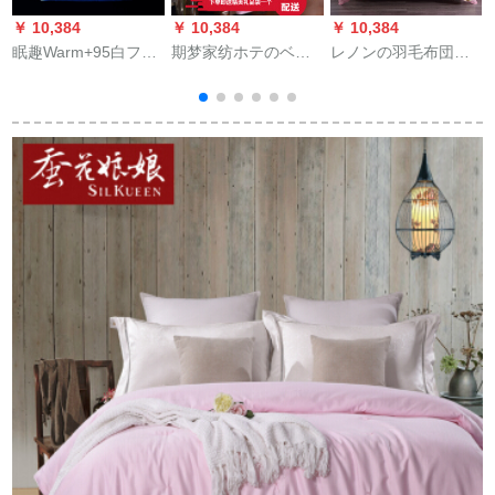
￥ 10,384
￥ 10,384
￥ 10,384
￥
眠趣Warm+95白フザ
期梦家纺ホテのベト
レノンの羽毛布団は
は冬のパテテテ`ジで
の上で毛を支えて羽
冬に厚い冬の布団に
す。厚いフの布団は
の糸を押えて春冬保
真綿で芯1.5メトル
芯羽毛布団でありま
温して厚い羽毛布団
1.8メトルの布団に固
す。
をプレスします。
められました。恋は
95白フザによって厚
1
くなった布団が加わ
った。冬にダンベル
のピンクは200 X 230
cmです。