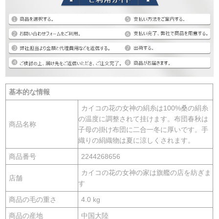
基本的な情報
カイコの花の女神の絹糸は100%桑の絹糸
の温度に調整されて挂けます。布団春秋は
商品名称
子母の掛け布団に二合一冬に厚いです。手
織りの絹織物は夏に涼しくされます。
商品番号
2244268656
カイコの花の女神の家は旗艦の店を紡ぎま
店舗
す
商品の毛の重さ
4.0 kg
商品の産地
中国大陸