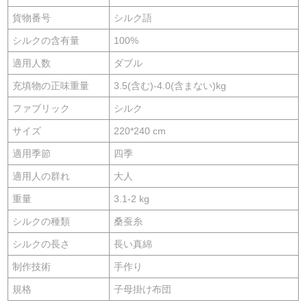
貨物番号
シルク語
シルクの含有量
100%
適用人数
ダブル
充填物の正味重量
3.5(含む)-4.0(含まない)kg
ファブリック
シルク
サイズ
220*240 cm
適用季節
四季
適用人の群れ
大人
重量
3.1-2 kg
シルクの種類
桑蚕糸
シルクの長さ
長い真綿
制作技術
手作り
規格
子母掛け布団