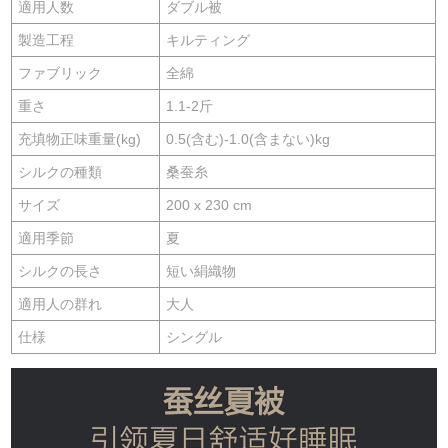
適用人数
ダブル被
製造工程
キルティング
ファブリック
全綿
重さ
1.1-2斤
充填物正味重量(kg)
0.5(含む)-1.0(含まない)kg
シルクの種類
桑蚕糸
サイズ
200 x 230 cm
適用季節
夏
シルクの長さ
短い絹織物
適用人の群れ
大人
仕様
シングル