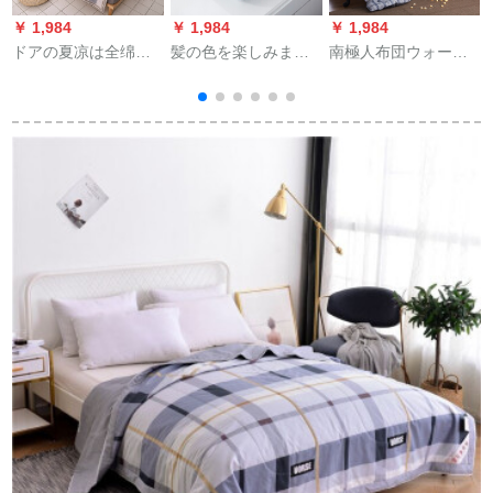
￥ 1,984
￥ 1,984
￥ 1,984
￥
ドアの夏凉は全绵シ
髪の色を楽しみま
南極人布団ウォーク
ゲル学生1.5メトルの
す。固形绵夏は温度
は芯が厚くて保温さ
布団の温度に调节さ
调节にかられます。
れます。冬は寮の温
れて挂けられまし
布团全绵night绵夏凉
度に調節されてかけ
た。布団がウォーキ
は、ウォーキングキ
られます。布団シン
ングキングします。
ングキングで薄い手
ダ春は芯簡易灰150 x
的
夏は1.8メトルのダン
の布团シリーグーダ
200 cm（3斤）で
c
ベルの春秋の薄い布
布団を洗濯すること
す。
団に芯都市情绪
です。芯昼休みオー
1.5*2.0メトルの布団
フのファンストレー
があります。
ベル100*150 cmでし
た。