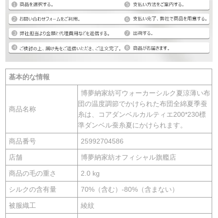
基本的な情報
博夢納家紡可ウォーカーシルク夏涼薄い布
団の温度調節でかけられた布団全綿夏季蚕
商品名称
糸は、コアダンベルカルティエ200*230標
準ダンベル蚕糸夏にかけられます。
商品番号
25992704586
店舗
博夢納家紡オフィシャル旗艦店
商品の毛の重さ
2.0 kg
シルクの含有量
70%（含む）-80%（含まない）
被服織工
綾紋