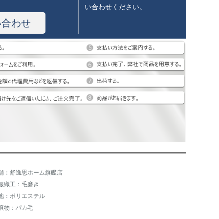
い合わせください。
い合わせ
舗：舒逸思ホーム旗艦店
服織工：毛磨き
地：ポリエステル
填物：パカ毛