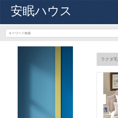
安眠ハウス
ラクダ毛
cm*230 c