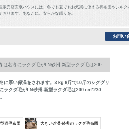
理販売店安眠ハウスには、冬でも夏でもお気楽に使える棉布団やシルク
ております。あなたに、安らかな眠りを。
お問い
冬は芯冬にラクダ毛がLN砂州-新型ラクダ毛は200
に厚い保温をされます。3 kg 8斤で10斤のシググリ
ラクダ毛がLN砂州-新型ラクダ毛は200 cm*230
す。
新型猫毛布団
大きい砂漠-経典のラクダ毛布団