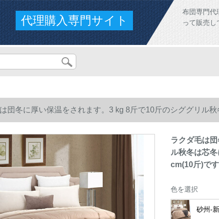
布団専門代
代理購入専門サイト
って販売し
は団冬に厚い保温をされます。3 kg 8斤で10斤のシググリル秋
m(10斤)です。
ラクダ毛は団冬
ル秋冬は芯冬に
cm(10斤)で
色を選択
砂州-