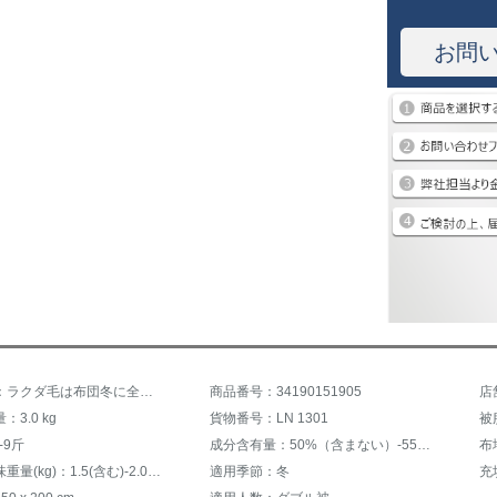
お問
商品名称：ラクダ毛は布団冬に全綿冬に厚い保温3 kg 8斤10斤のシンガーダブル秋冬に芯冬にラクダ毛がLN砂州-新型ラクダ毛は200 cm*230 cm（10斤）
商品番号：34190151905
店
3.0 kg
貨物番号：LN 1301
被
-9斤
成分含有量：50%（含まない）-55%（含まない）
布
充填物正味重量(kg)：1.5(含む)-2.0(含まない)kg
適用季節：冬
充