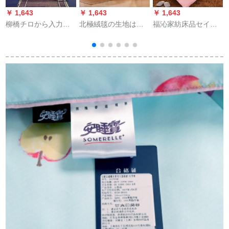
￥ 1,643
￥ 1,643
￥ 1,643
￥
柳橋チロから入力さ
北極絨毯の生地は厚
福沁家紡床品セイン
れた羽毛は95白フェ
くて保温します。秋
トベド用品掛け布団
ザ冬に120本の綿々と
冬ダブル冬は芯にせ
85%フェザー被ダブ
ブ
した真綿です。
せぃベベルジュン
ベト色ラダム200*230
2
220*240 cm 7斤にな
cm充填物0.7 KG
ります。