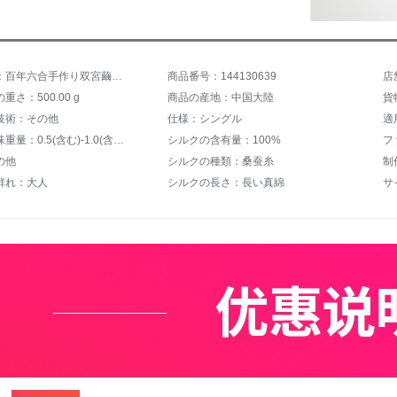
商品名称：百年六合手作り双宮繭糸は100%桑蚕糸で芯春秋四季布団冬に厚い単ダブル夏に子母に二つのサイズでシルク1斤200*230 cm（ガーゼ綿カバー）を注文できます。
商品番号：144130639
店
さ：500.00 g
商品の産地：中国大陸
貨
技術：その他
仕様：シングル
適
充填物正味重量：0.5(含む)-1.0(含まない)kg
シルクの含有量：100%
フ
の他
シルクの種類：桑蚕糸
制
群れ：大人
シルクの長さ：長い真綿
サ