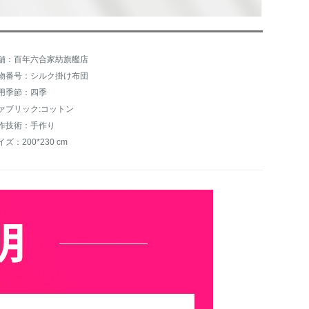
舗：百年六合家紡旗艦店
物番号：シルク掛け布団
用季節：四季
ァブリック:コットン
作技術：手作り
イズ：200*230 cm