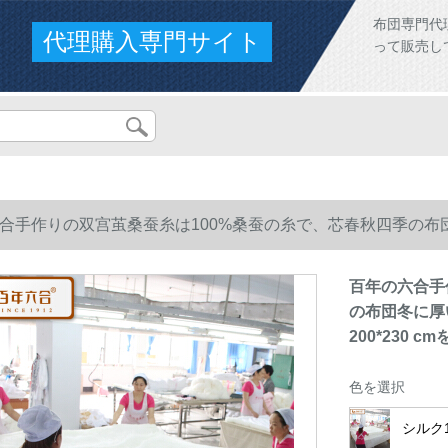
布団専門代
代理購入専門サイト
って販売し
合手作りの双宫茧桑蚕糸は100%桑蚕の糸で、芯春秋四季の布
30 cmを注文する。
百年の六合手
の布団冬に厚
200*230 
色を選択
シルク