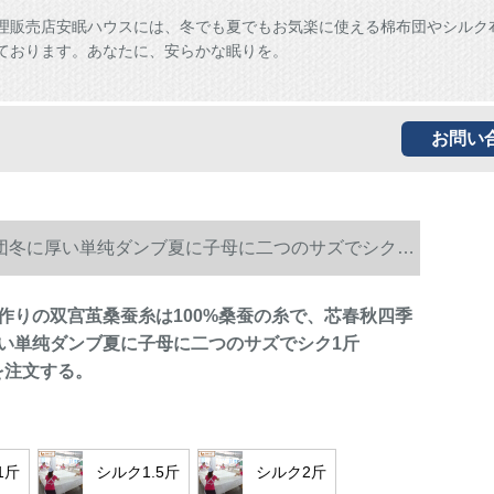
理販売店安眠ハウスには、冬でも夏でもお気楽に使える棉布団やシルク
ております。あなたに、安らかな眠りを。
お問い
団冬に厚い単纯ダンブ夏に子母に二つのサズでシク1
作りの双宫茧桑蚕糸は100%桑蚕の糸で、芯春秋四季
い単纯ダンブ夏に子母に二つのサズでシク1斤
cmを注文する。
1斤
シルク1.5斤
シルク2斤