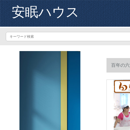
安眠ハウス
百年の六
斤200*2