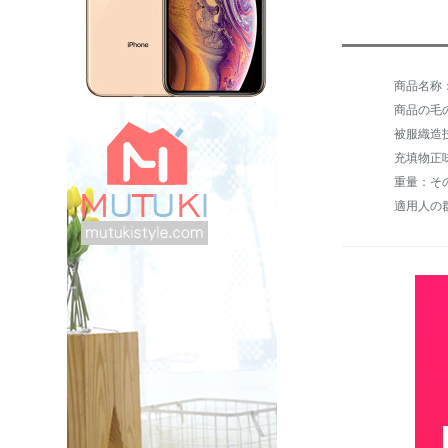
商品の毛の重
被服織造
重量：そ
適用人の