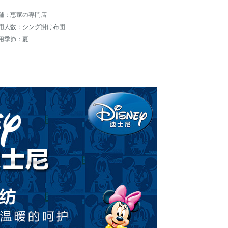
舗：恵家の専門店
用人数：シング掛け布団
用季節：夏