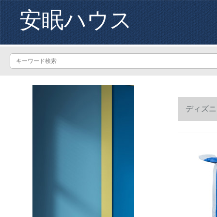
安眠ハウス
ディズニ
1.5*2メ