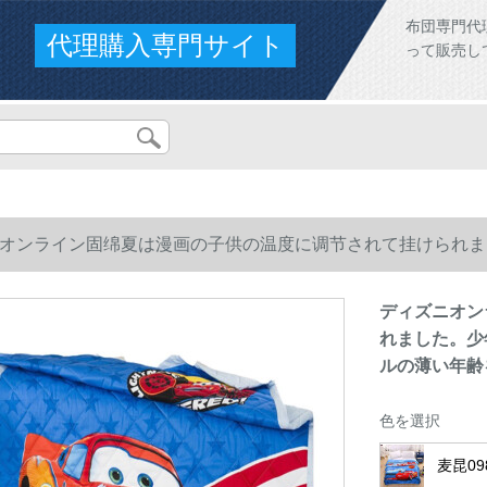
布団専門代
代理購入専門サイト
って販売し
オンライン固绵夏は漫画の子供の温度に调节されて挂けられま
トルの薄い年齢を洗濯します。138道路のレレス150*200
ディズニオン
れました。少
ルの薄い年齢を
色を選択
麦昆09