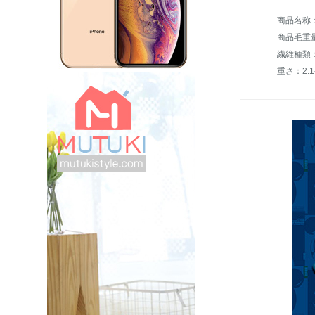
商品毛重量：
繊維種類
重さ：2.1