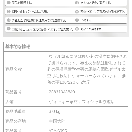
基本的な情報
ヴィル凱布団冬は厚い芯の温度に調整され
て掛けられます。布団羽絹絨は磨毛されて
商品名称
芯の保温児童学生寮の絹綿布団単ダブル太
空は毛秋辺にウォーカーされています。雅
俗の夢180*220 cm六斤
商品番号
26831348849
店舗
ヴィッキー家紡オフィシャル旗艦店
商品毛重量
3.0 kg
商品の産地
中国大陸
商品番号
YJY-6995