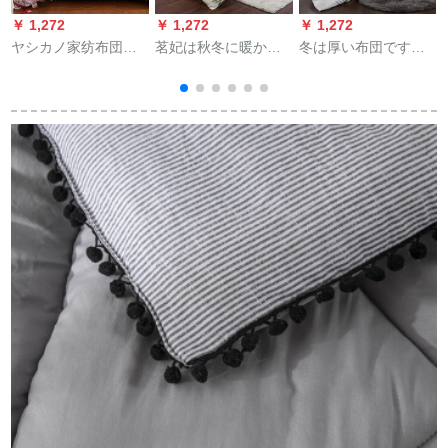
￥ 1,272
￥ 1,272
￥ 1,272
￥
ヤシカノ家纺布団は
茗妃は秋冬に暖かく
冬は厚い布団です。
冬に春秋にシンガに
て厚い柔らかい绵を
暖かいです。冬は布
よって芯ダブに厚い
芯にします。真綿の
団で布団を温めま
温められます。
羽根の布団CX蒲公英
す。冬は布団で満た
1.5*2 m/2 kg
されます。布団の厚
静
い布団は芯白2*2.3
m-7斤です。