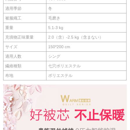
適用季節
冬
被服織工
毛磨き
重量
5.1-3 kg
充填物正味重量
2.0（含）-2.5 kg（含まない）
サイズ
150*200 cm
適用人数
シング
繊維種類
七穴ポリエステル
布地
ポリエステル