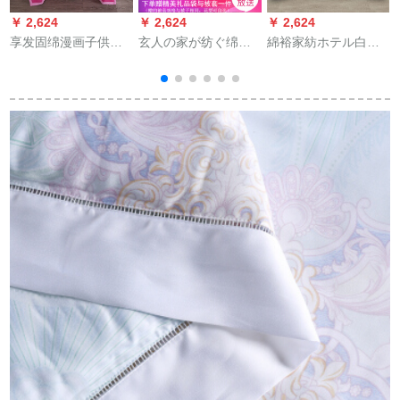
￥ 2,624
￥ 2,624
￥ 2,624
￥
享发固绵漫画子供温
玄人の家が纺ぐ绵布
綿裕家紡ホテル白鴨
度调节挂けけけ布団
团の厚い8斤の10斤の
毛羽毛布団固綿秋冬
子男の子シンガ学生
毛を研ぐぐぐぐ羽の
は芯に厚い全綿シン
全绵夏凉可机洗濯
糸が冬に芯の年齢に
グ冬布団白180*220
1.5*2メトル薄年齢ハ
保温されて厚い羽の
cm（2000 g充填）冬
的
ヤト夏被150*200 cm
绒毯の挂けけけけけ
布団
けけけ、布団のシン
グリルの磨毛の玉の
色の1.5*2メトルの8
斤をプレストしま
す。