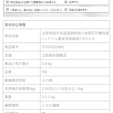
基本的な情報
之影布団天糸温度調節掛け布団芯可機洗濯
商品名称
シングリル夏皇室风範緑2.0*2.3 m
商品番号
27237012961
店舗
之影家紡旗艦店
商品の毛の重さ
2.0 kg
品番
HD
被服織造技術
その他
充填物正味重量(kg)
1.0(含む)-1.5(含まない)kg
重量
3.1-2 kg
繊維種類
レセル繊維