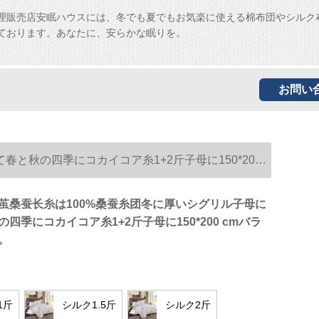
理販売店安眠ハウスには、冬でも夏でもお気楽に使える棉布団やシルク
ております。あなたに、安らかな眠りを。
お問い
と秋の四季にコカイコア糸1+2斤子母に150*200
茧桑蚕长糸は100%桑蚕糸团冬に厚いシグリル子母に
四季にコカイコア糸1+2斤子母に150*200 cmバラ
。
1斤
シルク1.5斤
シルク2斤