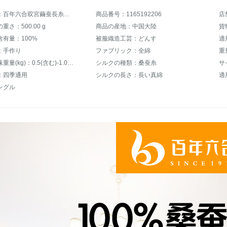
商品名称：百年六合双宮繭蚕長糸は100%桑糸布団冬に厚いシグダッル子母によって春秋四季にコア蚕糸1+2斤子母に150*200 cmバラされています。
商品番号：1165192206
店
さ：500.00 g
商品の産地：中国大陸
貨
有量：100%
被服織造工芸：どんす
適
：手作り
ファブリック：全綿
重
充填物正味重量(kg)：0.5(含む)-1.0(含まない)kg
シルクの種類：桑蚕糸
サイ
：四季通用
シルクの長さ：長い真綿
適
ングル