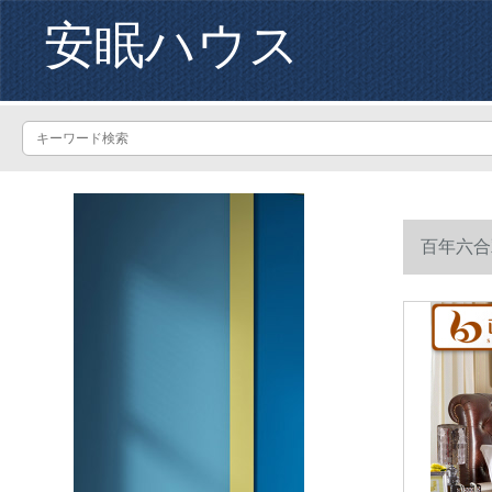
安眠ハウス
百年六合
cmバラさ