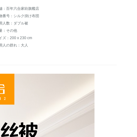
舗：百年六合家紡旗艦店
物番号：シルク掛け布団
用人数：ダブル被
量：その他
ズ：200 x 230 cm
用人の群れ：大人