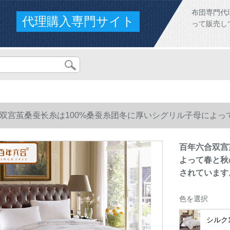
布団専門代
代理購入専門サイト
って販売し
双宫茧桑蚕长糸は100%桑蚕糸团冬に厚いシグリル子母によって春
れています。
百年六合双宫
よって春と秋の
されています
色を選択
シルク