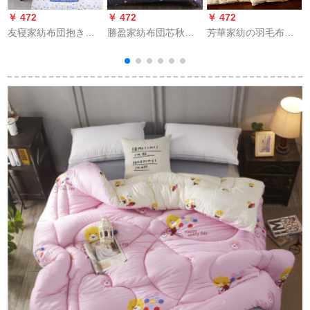
￥ 472
￥ 472
￥ 472
￥
友寝家紡布団抱き枕
勝盈家紡布団芯秋冬
芳華家紡の羽毛布団
二用オーフ昼休み温
加厚被学生寝室被単
全綿の白アヒの綿毛
度調節にかけられた
ダブル冬被愛巣1.5*2
を芯に固めた厚い保
布団自動車旅行腰枕
メテルテルテルテル
温性の羽毛布団を送
2
と背中もらったソー
テル冬【2 kg】
る。
プフー