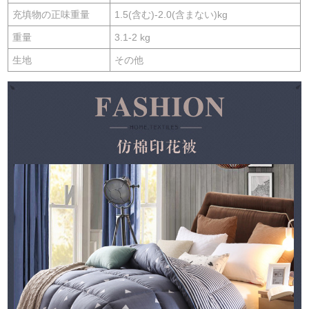
充填物の正味重量
1.5(含む)-2.0(含まない)kg
重量
3.1-2 kg
生地
その他