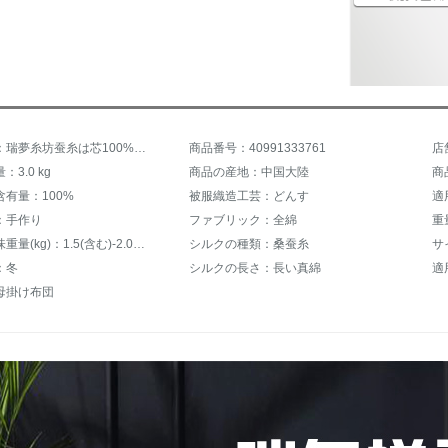
商品名称：瑞夢糸坊蚕糸は芯100%桑蚕長糸布団ダブル二合一子母によって全綿の貢緞子生地臻品級桑蚕糸の正味重量2.5 kg冬は1.5 mベッド/200*230 cmである。
商品番号：40991333761
店
3.0 kg
商品の産地：中国大陸
商
有量：100%
被服織造工芸：どんす
適
：手作り
ファブリック：全綿
重量
充填物正味重量(kg)：1.5(含む)-2.0(含まない)kg
シルクの種類：桑蚕糸
サイ
：冬
シルクの長さ：長い真綿
適
母掛け布団