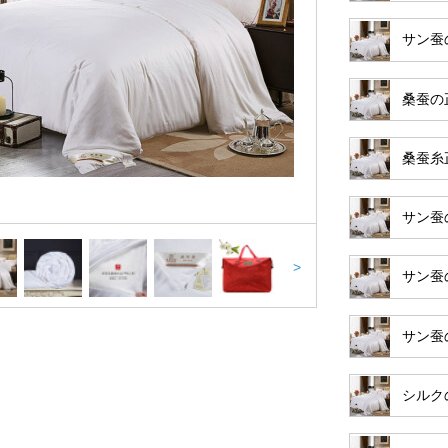
サン蚕
桑蚕の
桑蚕糸
サン蚕
>
サン蚕
サン蚕
シルク