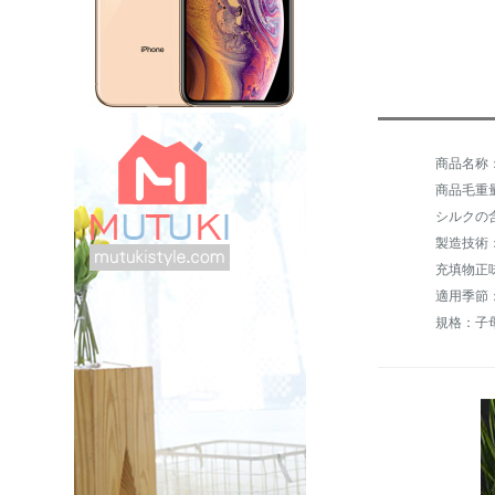
商品毛重量：
シルクの含
製造技術
適用季節
規格：子