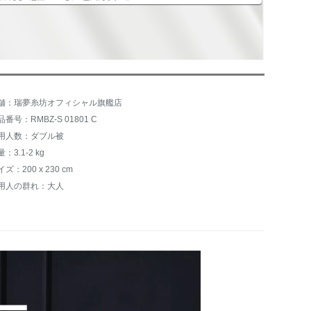
舗：瑞夢糸坊オフィシャル旗艦店
品番号：RMBZ-S 01801 C
用人数：ダブル被
：3.1-2 kg
ズ：200 x 230 cm
用人の群れ：大人