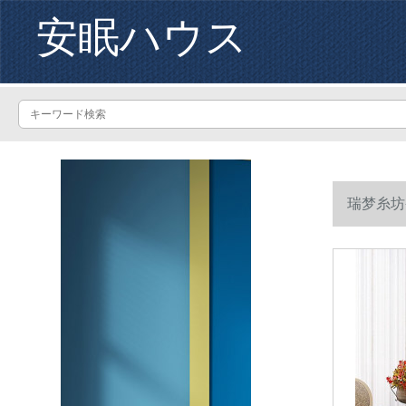
安眠ハウス
瑞梦糸坊
1.5メトル