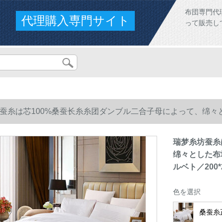
布団専門代
代理購入専門サイト
って販売し
蚕糸は芯100%桑蚕长糸糸团ダンブル二合子母によって、绵々と
ベト／200*230 cmである。
瑞梦糸坊蚕糸
绵々とした布地
ルベト／200*
色を選択
桑蚕糸