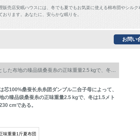
理販売店安眠ハウスには、冬でも夏でもお気楽に使える棉布団やシルク
ております。あなたに、安らかな眠りを。
お問い
した布地の臻品级桑蚕糸の正味重量2.5 kgで、冬は
は芯100%桑蚕长糸糸团ダンブル二合子母によって、
の臻品级桑蚕糸の正味重量2.5 kgで、冬は1.5メト
230 cmである。
正味重量1斤夏布団