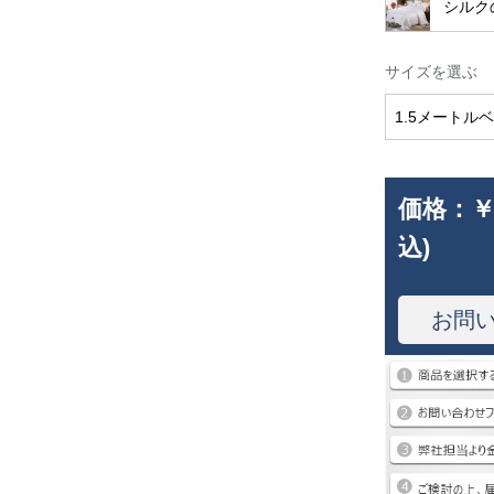
シルク
サイズを選ぶ
1.5メートルベッ
価格：
￥
込)
お問