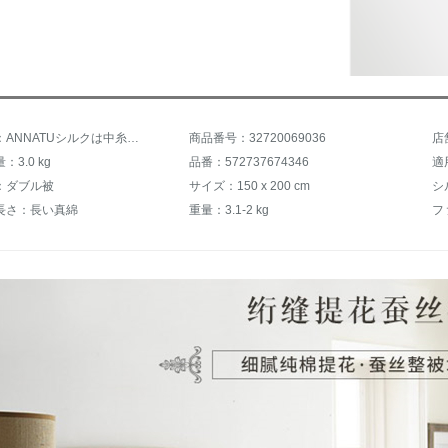
商品名称：ANNATUシルクは中糸の全綿ジャカードの生地の布団ダブルの春秋布団の気質に芯冬されてエアコンに夏涼しいです。ジャカードの絹糸は220*240 cmの春秋に2.3 kgされます。
商品番号：32720069036
店
3.0 kg
品番：572737674346
適
：ダブル被
サイズ：150 x 200 cm
シ
長さ：長い真綿
重量：3.1-2 kg
フ