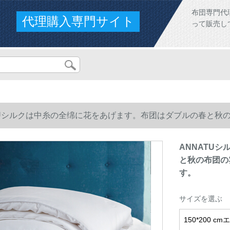
布団専門代
代理購入専門サイト
って販売し
TUシルクは中糸の全绵に花をあげます。布团はダブルの春と秋
ANNATU
と秋の布团の
す。
サイズを選ぶ
150*200 