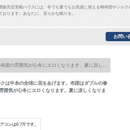
理販売店安眠ハウスには、冬でも夏でもお気楽に使える棉布団やシルク
ております。あなたに、安らかな眠りを。
お問い
の布团の雰囲気が心冬にエロくなります。夏に凉しく
シルクは中糸の全绵に花をあげます。布团はダブルの春
雰囲気が心冬にエロくなります。夏に凉しくなりま
cmエアコンは0.7斤です。