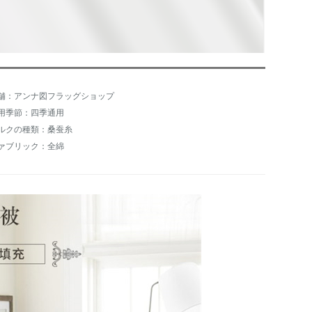
舗：アンナ図フラッグショップ
用季節：四季通用
ルクの種類：桑蚕糸
ァブリック：全綿