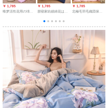
￥ 1,785
￥ 1,785
￥ 1,785
￥
唯梦活性花用の绵サ
朋寝家紡績綿花は、
北極毛羽毛織団保温
テンのシルク工艺は
毛を厚くして保温さ
が速い児童羽毛布団
芯春夏温度に调整さ
れます。ダブル冬は
冬被ETピンク
れて挂けられます。
芯学生寮の春秋布団
150*200 cm（標準
ホームゲームの四季
で、クジラ150 x 200
50%白鴨毛900 g）
布団制品は、まだぴ
cm 3斤です。
ーク180*220 cm 3 kg
です。
色
冬