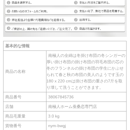
基本的な情報
南極人の全綿は冬掛け布団の冬シンガーの
厚い掛け布団の掛け布団の羽毛布団の芯の
冬のフランネルの掛け布団の学生にかぶせ
商品の名称
られて春と秋の布団の美人のようです玉の
180 x 220 cmは掛け布団の重さの7斤を取
り壊して洗うことができます。
商品番号
38067845736
店舗
南極人ホーム蚕桑恋専門店
商品毛重量
3.0 kg
貨物番号
nym-bwgj