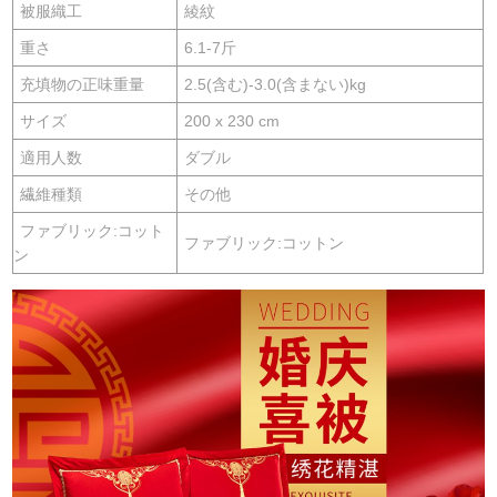
被服織工
綾紋
重さ
6.1-7斤
充填物の正味重量
2.5(含む)-3.0(含まない)kg
サイズ
200 x 230 cm
適用人数
ダブル
繊維種類
その他
ファブリック:コット
ファブリック:コットン
ン