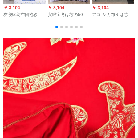
￥ 3,104
￥ 3,104
￥ 3,104
￥
友寝家紡布団抱き枕
安眠宝冬は芯の50%
アコ-シカ布団は芯に
二用オーフ昼休み温
フザに羽毛布団を羽
厚く保温されます。
度調節にかけられた
毛布団とさせていた
シンゲームダンブに
布団自動車旅行腰枕
だきます。ロ冬は年
よりより快适に厚み
と背中もらったソー
齢1.5メトルのベッド
が増加しています。
プフー
で200*230 cmです。
冬は学生に嬉しい乳
床
牛200*230 cm/3 kgで
c
す。