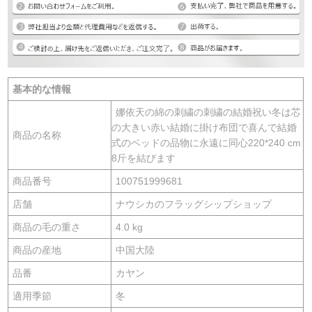
基本的な情報
娜依天の綿の刺繍の刺繍の結婚祝い冬は芯
の大きい赤い結婚に掛け布団で喜んで結婚
商品の名称
式のベッドの品物に永遠に同心220*240 cm
8斤を結びます
商品番号
100751999681
店舗
ナウシカのフラッグシップショップ
商品の毛の重さ
4.0 kg
商品の産地
中国大陸
品番
カヤン
適用季節
冬