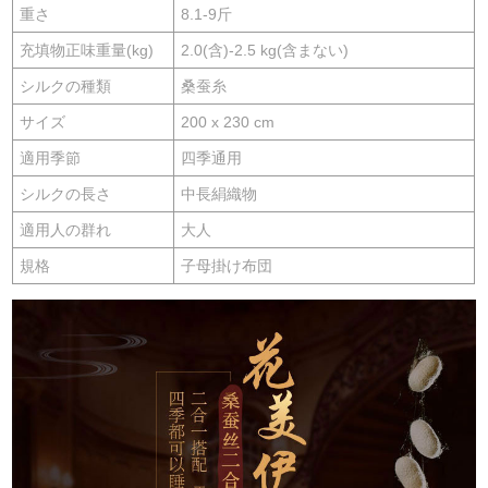
重さ
8.1-9斤
充填物正味重量(kg)
2.0(含)-2.5 kg(含まない)
シルクの種類
桑蚕糸
サイズ
200 x 230 cm
適用季節
四季通用
シルクの長さ
中長絹織物
適用人の群れ
大人
規格
子母掛け布団