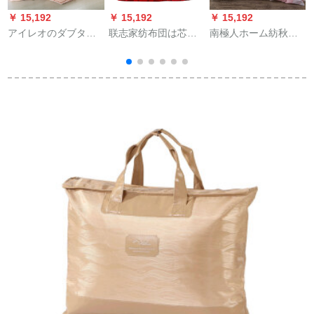
￥ 15,192
￥ 15,192
￥ 15,192
￥
アイレオのダブタイ
联志家纺布団は芯に
南極人ホーム紡秋冬
ヤの2つの子の母の挂
シルをかけて保温さ
新型羽織は全綿で毛
けけけ布团の年齢の
せます。シルク羽根3
を磨いて厚い保温固
保温繊维は芯の优雅
斤3 kg 8斤の绵布団は
形の貴族羽毛布団2.5
な暖かさの绒の双胎
大红200*230 cm 2 kg
kg-8斤の桃粉150*200
によっ玉の色の
です。
重の2.5 kgです。
200*230 cmに
毛