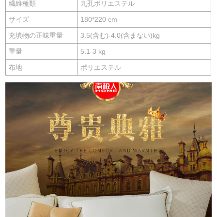
繊維種類
九孔ポリエステル
サイズ
180*220 cm
充填物の正味重量
3.5(含む)-4.0(含まない)kg
重量
5.1-3 kg
布地
ポリエステル