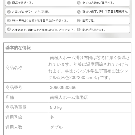
基本的な情報
南極人ホーム掛け布団は芯冬に厚く保温さ
れています。年齢は温度調節されてかけら
商品名称
れます。学団シングル学生宇宙布団はシン
グル双米色200*230 cm 8斤です。
商品番号
30600830666
店舗
南極人ホーム旗艦店
商品毛重量
5.0 kg
適用季節
冬
適用人数
ダブル