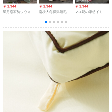
￥ 1,344
￥ 1,344
￥ 1,344
￥
星月恋家纺ウウォー
南极人冬保温短毛绒
マユ妃の家纺イミテ
カー繊維温度调节挂
冬シゲル学生寮加厚
ルシショウ糸夏可ウ
けファブリックで快
太空被心ダンベル春
ウォーブラ机洗夏凉
适です。ウォーカー
秋布グランド花
被温度调节挂け布团
カー夏凉被单达ブラ
220*240 cm(8斤)
夏薄い布団玉色
2
夏薄い布団印纸夏被
200*230 cm
爱歌150 cm*200 cm
シングルス夏被