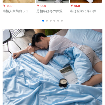
￥ 960
￥ 960
￥ 960
￥
南極人家紡白フェ布
芝柏冬は冬の保温挂
冬は全绵に厚い保温
団ダブル羽毛布団芯
け布団で、芯子布団
布団をかけられま
冬シゲルに厚く保温
のシングダムの上に
す。冬は芯が白く
されます。秋冬はフ
敷き下段の学生用布
て、アヒの毛が芯の
ェザによって冬は-ベ
団を敷きました。灰
ホテリアのベト用品
ルジュン150 x 200
色の1.5*2.0斤になり
の白い標準220*240
cmです。
ます。
cmです。
1