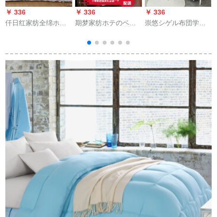
￥ 336
￥ 336
￥ 336
￥
仟日红家纺全绵ホテ
期梦家纺ホテのベト
崇悠シゲル布団学生
ル繊维维はホテルシ
の上で毛を支えて羽
寮挂け布団は子羊の
グル绵布団ダブルに
の糸を押えて春冬保
毛を模した布団を芯
よって保温されま
温して厚い羽の绵毛
に厚くした。冬布団
す。芯に作った白い
の布団をプレラスし
単ダブル保温布団セ
芯
季節は150×200 cmで
ます。
ト鹿150*200 cm 3斤
c
す。
です。