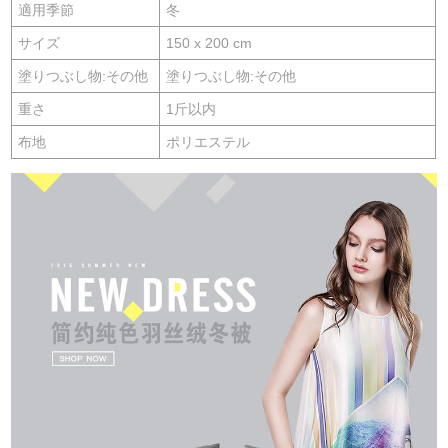
適用季節
冬
サイズ
150 x 200 cm
塗りつぶし物:その他
塗りつぶし物:その他
重さ
1斤以内
布地
ポリエステル