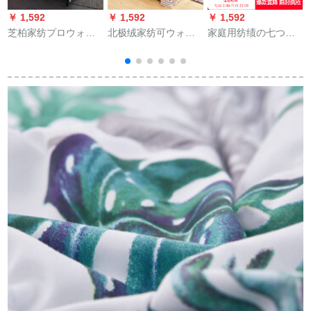
￥ 1,592
￥ 1,592
￥ 1,592
￥
芝柏家纺プロウォー
北极绒家纺可ウォー
家庭用纺绩の七つ穴
カー夏凉寮単ダブ色
カー挂けけ布団太空
の绵がいいです。冬
纯学生盖が昼寝され
は厚い保温绵に温度
の布団です。温かい
ています。夏の温度
调节されて挂けけま
です。芯の快适なラ
調節にかけます。布
す。夏はダブル夏凉
フーです。ラベルダ
芯
団芯夢幻藍70*100
に夏の薄い挂けけけ
ーの白の1.5メ-トルの
2
cm色花型ランダでご
けられます。布団は
ベッドを引きます。
ざいます。
芯冬にシゲル学生年
齢に挂けられます。
×230 cm适合1.8メ-ト
ルベッド