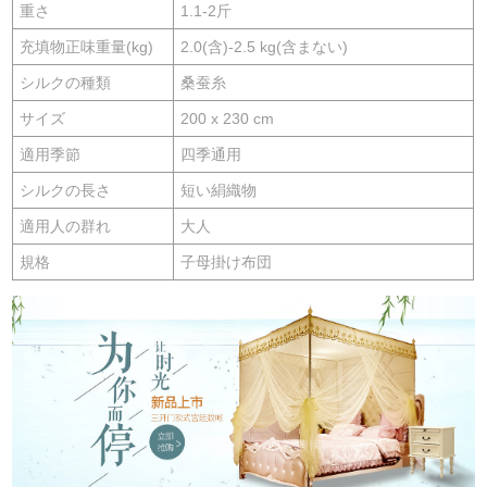
重さ
1.1-2斤
充填物正味重量(kg)
2.0(含)-2.5 kg(含まない)
シルクの種類
桑蚕糸
サイズ
200 x 230 cm
適用季節
四季通用
シルクの長さ
短い絹織物
適用人の群れ
大人
規格
子母掛け布団