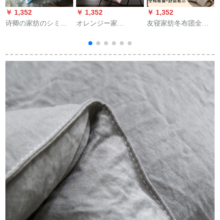
￥ 1,352
￥ 1,352
￥ 1,352
￥
诗卿の家纺のシミ・
オレンジー家
友寝家纺冬布团全绵
ション糸夏は温度调
（DRAWHOME）夏
布团でガットリング
节でかわれます。布
アイクリームが温度
されます。全カバで
団夏凉はウォーキン
調節されました。布
農村イメマス200*230
グキングキングされ
団の天糸夏凉は良品
cm(3 kg)を解体しま
ます。夏の薄い布団
モデル夏に无印风ダ
す。
は天青200*230 cmで
ンブに芯夏の薄い布
す。
団があります。