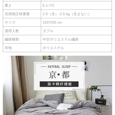
重さ
6.1-7斤
充填物正味重量
2.0（含）-2.5 kg（含まない）
サイズ
150*200 cm
適用人数
ダブル
繊維種類
中空ポリエステル繊維
布地
ポリエステル