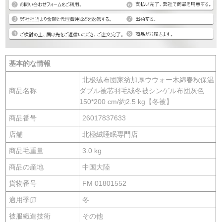
基本的な情報
北极绒布団家纺加厚ウウォー木綿春秋保温
商品名称
ダブル被芯羽毛绒冬被シンゲル布団灰色
150*200 cm/約2.5 kg【冬被】
商品番号
26017837633
店舗
北極絨睡眠専門店
商品毛重量
3.0 kg
商品の産地
中国大陸
貨物番号
FM 01801552
適用季節
冬
被服織造技術
その他