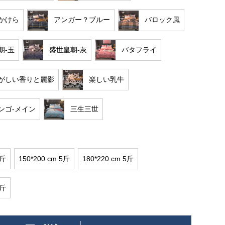
かけら
アンガー？ブルー
バロック風
朝-玉
盛世皇朝-灰
バタフライ
がしい香りと麗影
楽しい乳牛
ンゴ-メイン
三生三世
4斤
150*200 cm 5斤
180*220 cm 5斤
6斤