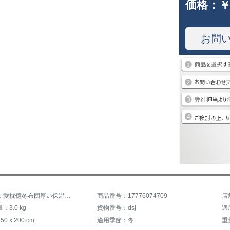
価格：
￥
お問
商品名称：愛枕億冬布団厚い保温冬芯学生寮1.5 m太空綿被ダブル温度調節掛け布団シン春秋布団盛世皇朝-玉150*200 cm 2.5 kg
商品番号：17776074709
店
3.0 kg
貨物番号：dsj
適
 x 200 cm
適用季節：冬
重量