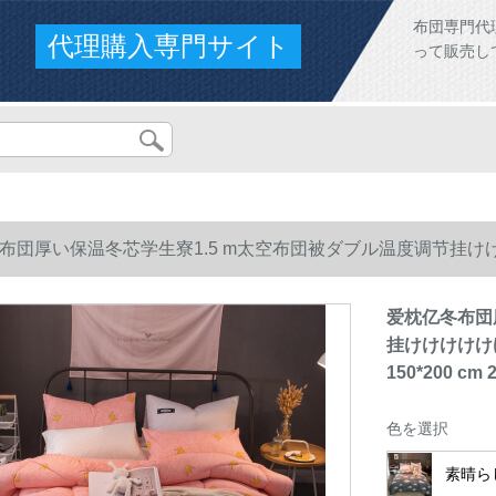
布団専門代
代理購入専門サイト
って販売し
布団厚い保温冬芯学生寮1.5 m太空布団被ダブル温度调节挂
 2.5 kg
爱枕亿冬布団
挂けけけけけ
150*200 cm 2
色を選択
素晴ら