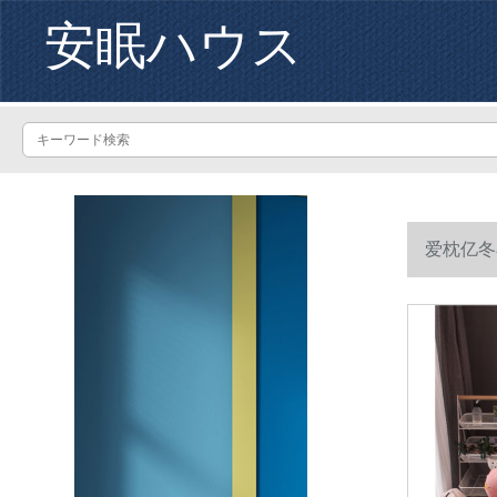
安眠ハウス
爱枕亿冬
150*200 cm