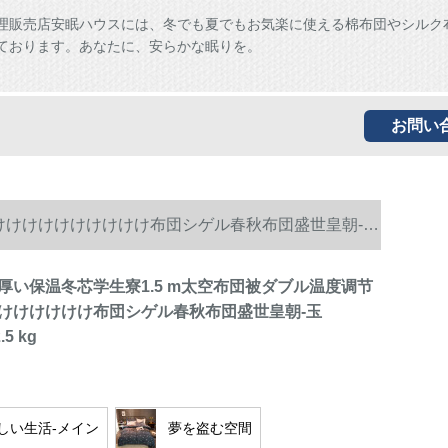
理販売店安眠ハウスには、冬でも夏でもお気楽に使える棉布団やシルク
ております。あなたに、安らかな眠りを。
お問い
けけけけけけけけけけけ布団シゲル春秋布団盛世皇朝-玉
厚い保温冬芯学生寮1.5 m太空布団被ダブル温度调节
けけけけけけ布団シゲル春秋布団盛世皇朝-玉
.5 kg
しい生活-メイン
夢を盗む空間