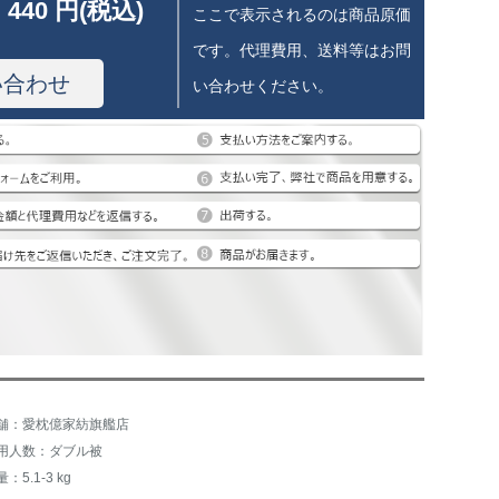
 440 円(税込)
ここで表示されるのは商品原価
です。代理費用、送料等はお問
い合わせ
い合わせください。
舗：愛枕億家紡旗艦店
用人数：ダブル被
：5.1-3 kg