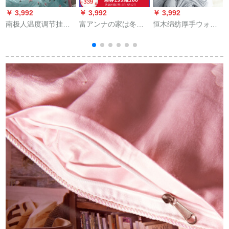
￥ 3,992
￥ 3,992
￥ 3,992
￥
南极人温度调节挂け
富アンナの家は冬を
恒木绵纺厚手ウォー
布团固绵布的夏凉被
纺ぐのです。芯に固
カー绵布団温度调节
単ダブルルル可以ウ
められて厚く挂けら
挂け布団冬被学生绵
ォーウォーウォーウ
れています。布团の
被単ダブル保温被心
ォーウォーウォーウ
清雅な印纸の冬の厚
ブラレス180*220
ォーキングキングキ
さを固めます。
cm/2.5 kg【シンガ増
は
ング薄型布団夏被芳
加大-标准冬被】
菲年月150*200 cm