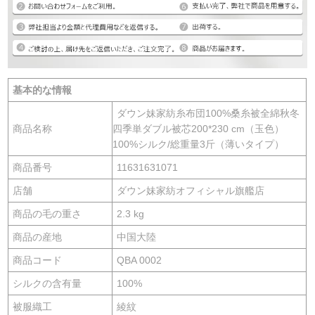
基本的な情報
ダウン妹家紡糸布団100%桑糸被全綿秋冬
商品名称
四季単ダブル被芯200*230 cm（玉色）
100%シルク/総重量3斤（薄いタイプ）
商品番号
11631631071
店舗
ダウン妹家紡オフィシャル旗艦店
商品の毛の重さ
2.3 kg
商品の産地
中国大陸
商品コード
QBA 0002
シルクの含有量
100%
被服織工
綾紋