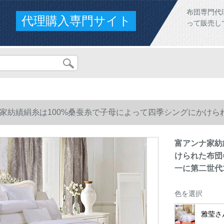
布団専門代
代理購入専門サイト
って販売し
家紡績絹糸は100%桑蚕糸で子母によって四季シングにかけ
第二世代152*210 cm（1.2メトルトルベッド）
富アンナ家紡
けられた布団
一に第二世代1
色を選択
雅莹さ