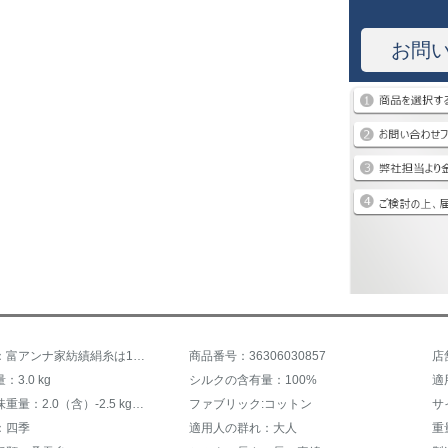
お問
商品名称：富アンナ家紡績絹糸は100%桑蚕糸で子母によって四季シングリル布団冬に全綿ダブロールで固められ、厚い芯雅莹桑蚕糸二合一に第二世代152*210 cm（1.2メートルベッド）
商品番号：36306030857
店
3.0 kg
シルクの含有量：100%
適
充填物正味重量：2.0（含）-2.5 kg（含まない）
ファブリック:コットン
サ
：四季
適用人の群れ：大人
重量