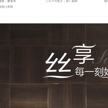
種類：桑蚕糸
シルクの長さ：長い真綿
製
母掛け布団