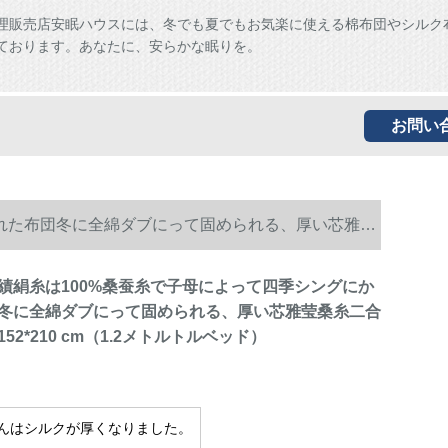
理販売店安眠ハウスには、冬でも夏でもお気楽に使える棉布団やシルク
ております。あなたに、安らかな眠りを。
お問い
られた布団冬に全綿ダブにって固められる、厚い芯雅莹
績絹糸は100%桑蚕糸で子母によって四季シングにか
冬に全綿ダブにって固められる、厚い芯雅莹桑糸二合
52*210 cm（1.2メトルトルベッド）
んはシルクが厚くなりました。