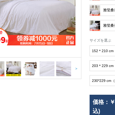
雅莹桑
雅莹桑
サイズを選ぶ
152＊210 
203＊229 
>
230*229 
価格：
￥
込)