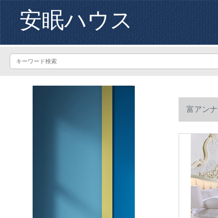
安眠ハウス
富アンナ
桑糸二合一に