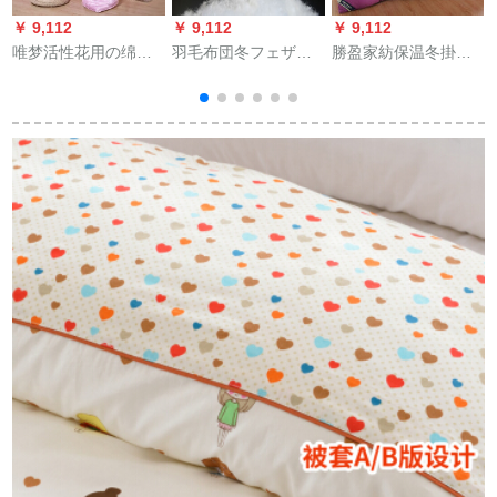
￥ 9,112
￥ 9,112
￥ 9,112
￥
唯梦活性花用の绵サ
羽毛布団冬フェザホ
勝盈家紡保温冬掛け
テンのシルク工艺は
ーテ綿羽布団ダウジ
布団芯秋冬保温冬羽
芯春夏温度に调整さ
学生寮5つ星のシ-ツ
毛布団学生寮用布団
徒
れて挂けられます。
アヒル羽毛布団子供
紫2.2 m*2.4 m 7斤
ホームゲームの四季
寝袋保温白160 x 210
布団制品は、まだぴ
冬布団2.2 kg
ーク180*220 cm 3 kg
です。