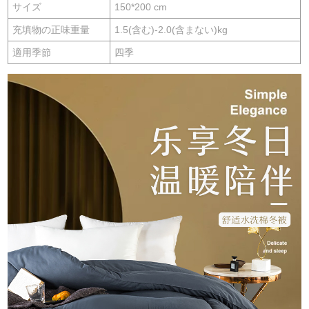
サイズ
150*200 cm
充填物の正味重量
1.5(含む)-2.0(含まない)kg
適用季節
四季