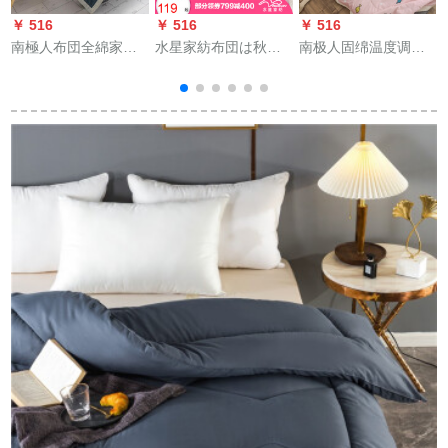
￥ 516
￥ 516
￥ 516
￥
南極人布団全綿家紡
水星家紡布団は秋冬
南极人固绵温度调节
夏は固綿温度に調整
に厚い保温性があり
挂けけけけけ布团可
されました。布団ins
ます。芯寮冬は学生
骇の夏凉は全绵ダン
ネトル红款夏学生寮
シングダムで温かい
ベル夏にシンゲーム
テ
シング洗濯机ダブ夏
梦四穴が厚いです。
寮の寝室に布団が薄
c
凉は会社から买い付
冬は200＊230 cmで
い鹿港小镇-粉
けた。プロモーショ
す。
150*200 cm
ンは200*230 cm-約
3.2斤です。