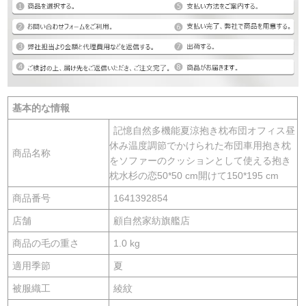
基本的な情報
記憶自然多機能夏涼抱き枕布団オフィス昼
休み温度調節でかけられた布団車用抱き枕
商品名称
をソファーのクッションとして使える抱き
枕水杉の恋50*50 cm開けて150*195 cm
商品番号
1641392854
店舗
顧自然家紡旗艦店
商品の毛の重さ
1.0 kg
適用季節
夏
被服織工
綾紋