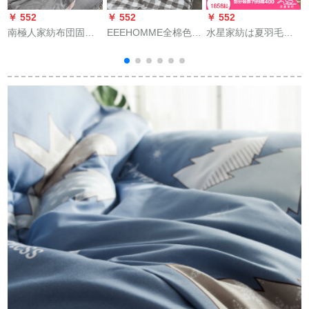
￥ 552
￥ 552
￥ 552
￥
南極人家紡布団固綿
EEEHOMME全棉色織
水星家紡は夏羽毛に
温度調節掛け布団1.5
ウォーククボックス
薄いダブイル夏冷に
m全綿夏ダブル1.8 m
温度調節掛け布団男
温度調節されます。
ベッド上桃楽糸の接
子条夏凉固められた
挂け布团の中にカー
吻180*200(1.8 m床)
绵夏がウォーウォー
ルメックの羽は220 X
団
ウォーカー布団夏女
240 cmです。
史シングダム薄被芯
黒灰格200 x 233.2 kg