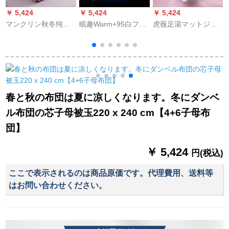
￥ 5,424
￥ 5,424
￥ 5,424
￥
マンクリン秋冬纯色
眠趣Warm+95白フザ
虎薇足湯マットジッ
简约加厚保温网红款
は冬のパテテテ`ジで
ベト芯美容ベッド布
ウウォーカー被冬シ
す。厚いフの布団は
団ホーテ美容院専用
ゲル床布団素色小清
芯羽毛布団でありま
毛すり冬厚い9孔绵ピ
新ダブベック立体工
す。
ンク研ぎ芯110 x 170
芸羽毛绒被芯ウォー
cm年齢1.2 kg
x
ク小豆色150*200 cm
春と秋の布団は夏に凉しくなります。冬にダンベ
约3斤-春秋款
ル布団の芯子母被玉220 x 240 cm【4+6子母布
団】
￥ 5,424
円(税込)
ここで表示されるのは商品原価です。代理費用、送料等
はお問い合わせください。