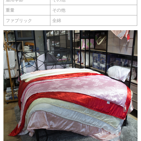
重量
その他
ファブリック
全綿