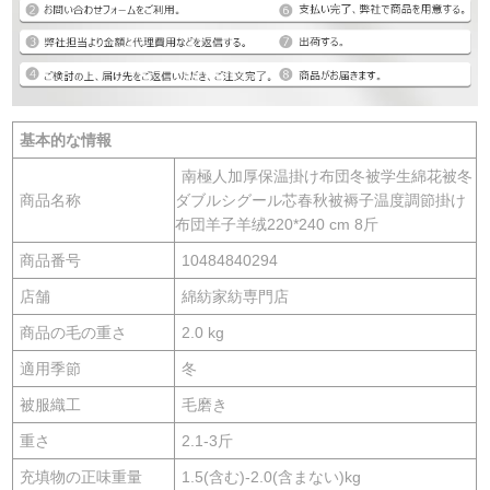
基本的な情報
南極人加厚保温掛け布団冬被学生綿花被冬
商品名称
ダブルシグール芯春秋被褥子温度調節掛け
布団羊子羊绒220*240 cm 8斤
商品番号
10484840294
店舗
綿紡家紡専門店
商品の毛の重さ
2.0 kg
適用季節
冬
被服織工
毛磨き
重さ
2.1-3斤
充填物の正味重量
1.5(含む)-2.0(含まない)kg