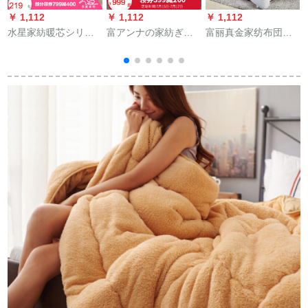
￥ 1,112
￥ 1,112
￥ 1,112
￥
水星家紡暖芯シリズ
富アンナの家紡ぎぎ
富丽真金家纺布団冬
は芯春と秋冬に二合
ぎの布団冬は芯の羽
は保温されます。冬
一されます。挂け布
の厚い布団に白いア
はシゲル学生寮が芯
団冬には芯布団に抗
ヒの羽毛布団を芯冬
春秋にされます。
菌されます。
布団の伊琳娜ピンク
ル
1.8 m(230*229 cm)
9