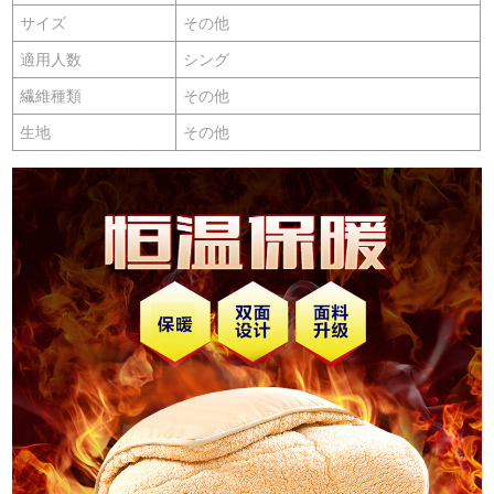
サイズ
その他
適用人数
シング
繊維種類
その他
生地
その他