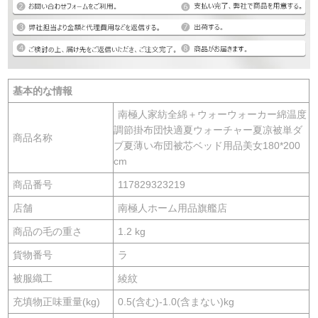
基本的な情報
南極人家紡全綿＋ウォーウォーカー綿温度
調節掛布団快適夏ウォーチャー夏凉被単ダ
商品名称
ブ夏薄い布団被芯ベッド用品美女180*200
cm
商品番号
117829323219
店舗
南極人ホーム用品旗艦店
商品の毛の重さ
1.2 kg
貨物番号
ラ
被服織工
綾紋
充填物正味重量(kg)
0.5(含む)-1.0(含まない)kg