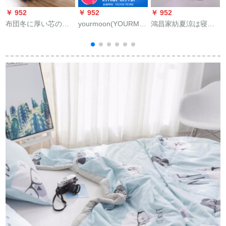
￥ 952
￥ 952
￥ 952
￥
布団冬に厚い芯の舒
yourmoon(YOURMOON)
鴻昌家紡夏涼は寝具
柔保温绵を加えれ
デビューポンソロナ
の温度に調節されま
ば、冬にダブルシリ
ビロドは、大人のダ
す。夏は単にダンブ
ング学生寮冬布団爱
ンベルによって保温
がいます。薄い布団
巣150 x 200 cm/冬に
されます。
の天糸夏は浅粉150 X
2 kgを増やすことが
210 cmです。
できます。
2