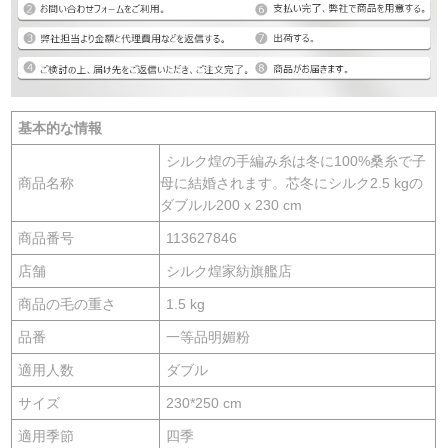
基本的な情報
シルク煌の手編み糸は冬に100%桑糸で子
商品名称
母に結婚されます。芯冬にシルク2.5 kgの
ダブルル200 x 230 cm
商品番号
113627846
店舗
シルク煌家紡旗艦店
商品の毛の重さ
1.5 kg
品番
一等品明媚粉
適用人数
ダブル
サイズ
230*250 cm
適用季節
四季