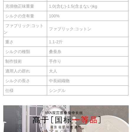
充填物正味重量
1.0(含む)-1.5(含まない)kg
シルクの含有量
100%
ファブリック:コット
ファブリック:コットン
ン
重さ
1.1-2斤
シルクの種類
桑蚕糸
制作技術
手作り
適用人の群れ
大人
シルクの長さ
中長絹織物
仕様
シングル