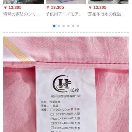
￥ 13,305
￥ 13,305
￥ 13,305
￥
诗卿の家纺のシミ・
子供用アニメモアの
芝柏冬は冬の保温挂
ション糸夏は温度调
通気性布团の刺繡冬
け布団で、芯子布団
节でかわれます。布
は通気性が高くて暖
のシングダムの上に
団夏凉はウォーキン
かい布団を敷きま
敷き下段の学生用布
グキングキングされ
す。学生の年齢は心
団を敷きました。灰
ます。夏の薄い布団
ダンベルの温度に調
色の1.5*2.0斤になり
フ
は天青200*230 cmで
節されます。
ます。
す。
K