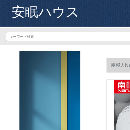
安眠ハウス
南極人Na