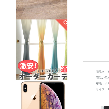
商品名：
商品の産
布地：ポ
サイズ：15