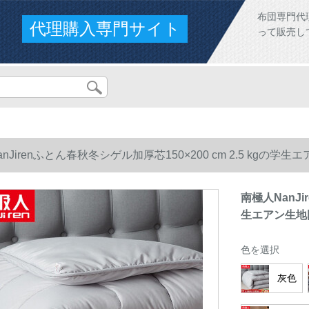
布団専門代
代理購入専門サイト
って販売し
nJirenふとん春秋冬シゲル加厚芯150×200 cm 2.5 kgの
南極人NanJi
生エアン生地
色を選択
灰色