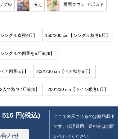
ップル
考え
両面ダウン-アボカド
cm【シングル春秋4斤】
150*200 cm【シングル秋冬5斤】
cm【シングルの四季を5斤追加】
cm【ペア四季5斤】
200*230 cm【ペア秋冬6斤】
cm【2人で秋冬7斤追加】
200*230 cm【ツイン暖冬8斤】
 516 円(税込)
ここで表示されるのは商品原価
です。代理費用、送料等はお問
い合わせ
い合わせください。