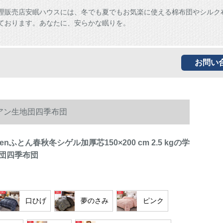
理販売店安眠ハウスには、冬でも夏でもお気楽に使える棉布団やシルク
ております。あなたに、安らかな眠りを。
お問い
学生エアン生地団四季布団
renふとん春秋冬シゲル加厚芯150×200 cm 2.5 kgの学
団四季布団
口ひげ
夢のさみ
ピンク