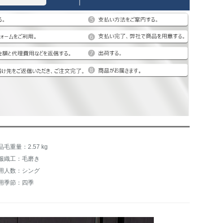
品毛重量：2.57 kg
服織工：毛磨き
用人数：シング
用季節：四季