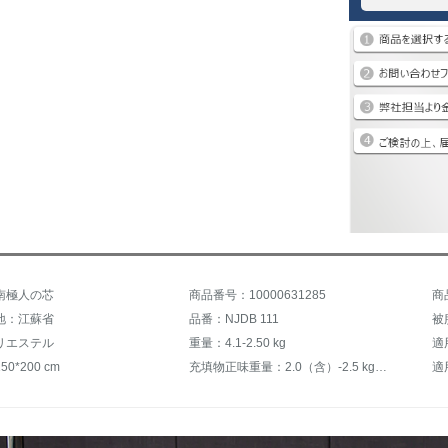
南極人の芯
商品番号：10000631285
商
地：江蘇省
品番：NJDB 111
被
リエステル
重量：4.1-2.50 kg
適
0*200 cm
充填物正味重量：2.0（含）-2.5 kg（含まない）
適