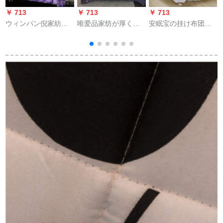
￥ 713
￥ 713
￥ 713
￥
ウィンパン倪家紡羽
唯爱品家纺が厚くて
安眠宝の挂け布团の
布団90%アヒル羽毛
暖かい冬は布団を芯
五星ホテの寝具はゴ
布団芯単ダブに厚い
とする学生寮シング
シクの四季に芯の印
冬布団捻り花羽毛布
リル春秋布団盛世皇
纸の年齢によって冬
団-紫220*240 cm充填
朝灰150*200 cm(2.5
に1.5繊维にゴシシシ
2
1500 g
kg)
の冬に220*240 cmを
さす。