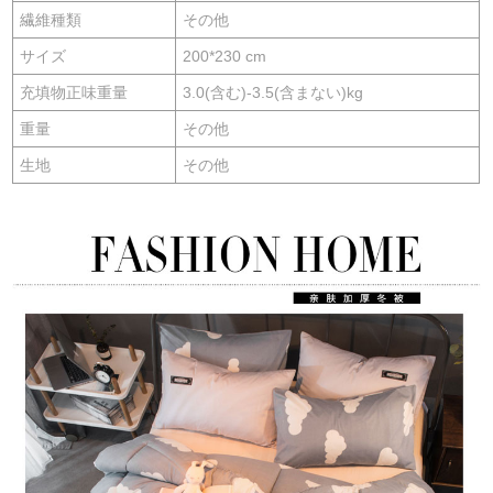
繊維種類
その他
サイズ
200*230 cm
充填物正味重量
3.0(含む)-3.5(含まない)kg
重量
その他
生地
その他